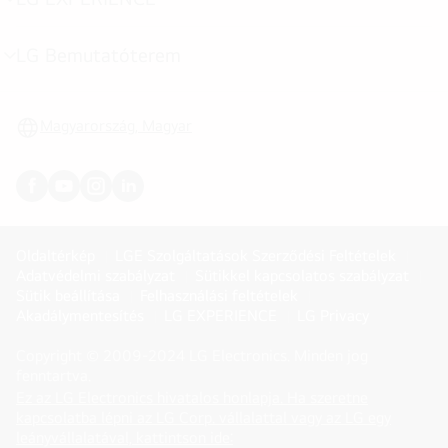
menu
toggle
LG Bemutatóterem
menu
toggle
Magyarország, Magyar
Oldaltérkép
LGE Szolgáltatások Szerződési Feltételek
Adatvédelmi szabályzat
Sütikkel kapcsolatos szabályzat
Sütik beállítása
Felhasználási feltételek
Akadálymentesítés
LG EXPERIENCE
LG Privacy
Copyright © 2009-2024 LG Electronics. Minden jog
fenntartva.
Ez az LG Electronics hivatalos honlapja. Ha szeretne
kapcsolatba lépni az LG Corp. vállalattal vagy az LG egy
(
opens
leányvállalatával, kattintson ide: