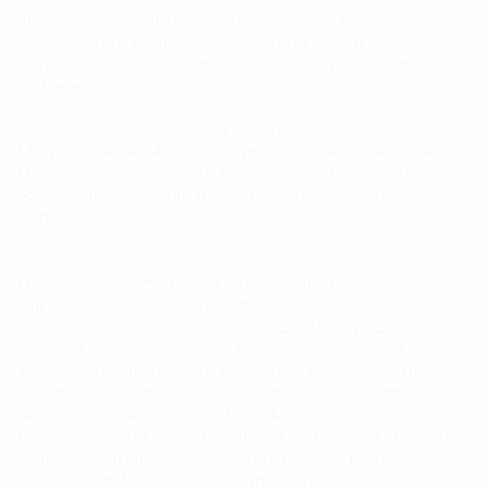
mennyiségek korlátozottak. Kérjük, minden esetben
tájékozódjon a termékek pontos áráról és azok
elérhetőségéről az LG Webáruházában, vagy viszonteladó
partnereinknél.
*Ingyenes házhozszállítás: az ingyenes kiszállítás
Magyarország területén érvényes, regisztrált vásárlóknak az
LG Webáruházban kapható TV, audio, monitor, projektor,
porszívó, mikrohullámú sütő, mosogatógép, WashTower
termékekre.
LG televíziók, háztartási elektronika, monitorok és
légkondicionálók széles választéka. Az élet nemcsak a
legújabb technológia birtoklásáról szól. Hanem azokról az
élményekről is, amelyekhez a technológia hozzásegít. A
szórakoztató elektronikai, a háztartási elektronikai cikkek, az
IT termékek, a klímák és az üzleti megoldások vezető
nemzetközi gyártójaként az LG tudásával igyekszik jobbá
tenni az Ön életét és megszépíteni a hétköznapokat. Az LG
Magyarország ügyel arra, hogy forgalmazott termékei
könnyen kezelhetők, modern formatervezésűek és