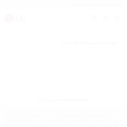
Fenntarthatóság
Vállalatoknak
Bejelentkezés
Kosár
Menü
megn
E-mail
Támogatás megosztása
Vissza az eredményekhez
*Az árak, az ajánlatok és a termékek elérhetősége az LG
Webáruházában és viszonteladó partnereinknél eltérő lehet
és előzetes bejelentés nélkül változhat. A rendelkezésre álló