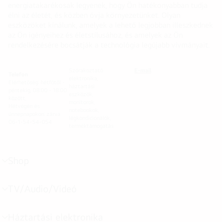
energiatakarékosak legyenek, hogy Ön hatékonyabban tudja
élni az életét, és közben óvja környezetünket. Olyan
eszközöket kínálunk, amelyek a lehető legjobban illeszkednek
az Ön igényeihez és életstílusához, és amelyek az Ön
rendelkezésére bocsátják a technológia legújabb vívmányait.
Szórakoztató
E-mail
Telefon
elektronika,
Elérhetőség: hétfőtől -
háztartási
péntekig, 08:00 - 18:00
eszközök,
között,
monitorok,
Hétvégén és
notebookok,
ünnepnapokon: zárva
légkondicionálók,
06-1-54-54-054
terméktámogatás
Shop
menu
toggle
TV/Audio/Videó
menu
toggle
Háztartási elektronika
menu