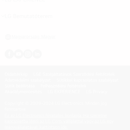
menu
toggle
LG Bemutatóterem
menu
toggle
Magyarország, Magyar
Oldaltérkép
LGE Szolgáltatások Szerződési Feltételek
Adatvédelmi szabályzat
Sütikkel kapcsolatos szabályzat
Sütik beállítása
Felhasználási feltételek
Akadálymentesítés
LG EXPERIENCE
LG Privacy
Copyright © 2009-2024 LG Electronics. Minden jog
fenntartva.
Ez az LG Electronics hivatalos honlapja. Ha szeretne
kapcsolatba lépni az LG Corp. vállalattal vagy az LG egy
(
opens
leányvállalatával, kattintson ide: