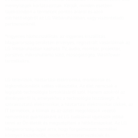
mennyiségek korlátozottak. Kérjük, minden esetben
tájékozódjon a termékek pontos áráról és azok
elérhetőségéről az LG Webáruházában, vagy viszonteladó
partnereinknél.
*Ingyenes házhozszállítás: az ingyenes kiszállítás
Magyarország területén érvényes, regisztrált vásárlóknak az
LG Webáruházban kapható TV, audio, monitor, projektor,
porszívó, mikrohullámú sütő, mosogatógép, WashTower
termékekre.
LG televíziók, háztartási elektronika, monitorok és
légkondicionálók széles választéka. Az élet nemcsak a
legújabb technológia birtoklásáról szól. Hanem azokról az
élményekről is, amelyekhez a technológia hozzásegít. A
szórakoztató elektronikai, a háztartási elektronikai cikkek, az
IT termékek, a klímák és az üzleti megoldások vezető
nemzetközi gyártójaként az LG tudásával igyekszik jobbá
tenni az Ön életét és megszépíteni a hétköznapokat. Az LG
Magyarország ügyel arra, hogy forgalmazott termékei
könnyen kezelhetők, modern formatervezésűek és