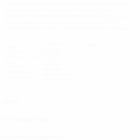
energiatakarékosak legyenek, hogy Ön hatékonyabban tudja
élni az életét, és közben óvja környezetünket. Olyan
eszközöket kínálunk, amelyek a lehető legjobban illeszkednek
az Ön igényeihez és életstílusához, és amelyek az Ön
rendelkezésére bocsátják a technológia legújabb vívmányait.
Szórakoztató
E-mail
Telefon
elektronika,
Elérhetőség: hétfőtől -
háztartási
péntekig, 08:00 - 18:00
eszközök,
között,
monitorok,
Hétvégén és
notebookok,
ünnepnapokon: zárva
légkondicionálók,
06-1-54-54-054
terméktámogatás
Shop
menu
toggle
TV/Audio/Videó
menu
toggle
Háztartási elektronika
menu