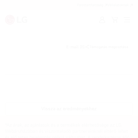
Fenntarthatóság
Vállalatoknak
Bejelentkezés
Kosár
Menü
megn
E-mail
Támogatás megosztása
Vissza az eredményekhez
*Az árak, az ajánlatok és a termékek elérhetősége az LG
Webáruházában és viszonteladó partnereinknél eltérő lehet
és előzetes bejelentés nélkül változhat. A rendelkezésre álló