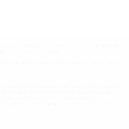
ejelentés nélkül változhat. A rendelkezésre álló mennyiségek
y viszonteladó partnereinknél.
apható TV, audio, monitor, projektor, porszívó, mikrohullámú
irtoklásáról szól. Hanem azokról az élményekről is, amelyekhez
egoldások vezető nemzetközi gyártójaként az LG tudásával
ei könnyen kezelhetők, modern formatervezésűek és
unk, amelyek a lehető legjobban illeszkednek az Ön igényeihez