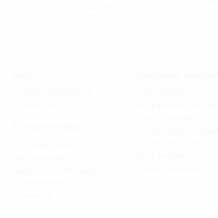
Szór
Elérhetőség: hétfőtől - péntekig, 08:00 - 18:00 között,
eszk
Hétvégén és ünnepnapokon: zárva
légk
06-1-54-54-054
Shop
Háztartási elektro
LG Webáruház ajánlatok
Hűtőszekrények
Összes promóció
Mosógépek és szárítóg
Összes porszívók
TV/Audio/Videó
Összes beépíthető készü
Összes mikrohullámú sü
TV és hangprojektor
Mosogatógépek
Lifestyle kijelzők
Összes kiegészítők
Vezetéknélküli fülhallgatók
Bluetooth hangszórók
Projektorok