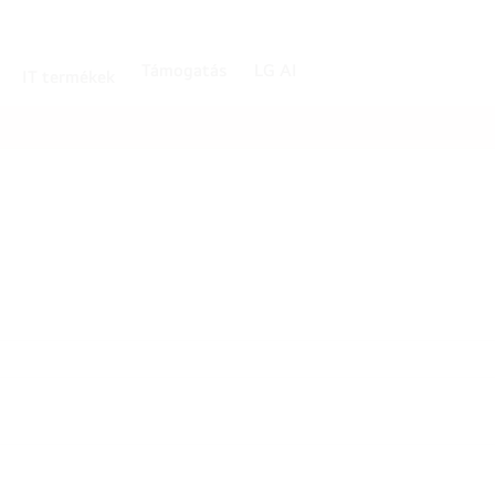
Támogatás
LG AI
IT termékek