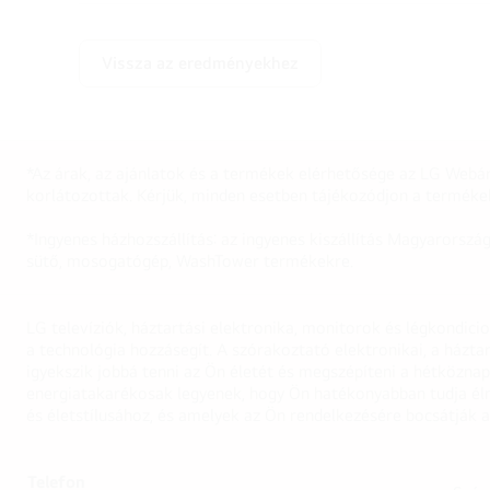
Vissza az eredményekhez
*Az árak, az ajánlatok és a termékek elérhetősége az LG Webár
korlátozottak. Kérjük, minden esetben tájékozódjon a terméke
*Ingyenes házhozszállítás: az ingyenes kiszállítás Magyarorszá
sütő, mosogatógép, WashTower termékekre.
LG televíziók, háztartási elektronika, monitorok és légkondici
a technológia hozzásegít. A szórakoztató elektronikai, a házta
igyekszik jobbá tenni az Ön életét és megszépíteni a hétközn
energiatakarékosak legyenek, hogy Ön hatékonyabban tudja élni
és életstílusához, és amelyek az Ön rendelkezésére bocsátják a
Telefon