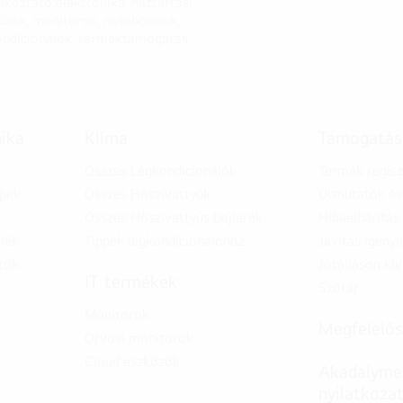
akoztató elektronika, háztartási
özök, monitorok, notebookok,
ondicionálók, terméktámogatás
nika
Klíma
Támogatás
Összes Légkondicionálók
Termék regisz
épek
Összes Hőszivattyúk
Útmutatók és 
Összes Hőszivattyús bojlerek
Hibaelhárítás
lék
Tippek légkondicionálóhoz
Javítás igényl
tők
Jótálláson kív
IT termékek
Szótár
Monitorok
Megfelelős
Orvosi monitorok
Cloud eszközök
Akadálymen
nyilatkoza