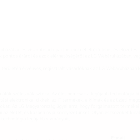
uházában és viszonteladó partnereinknél eltérő lehet és előzetes b
k pontos áráról és azok elérhetőségéről az LG Webáruházában, vag
g területén érvényes, regisztrált vásárlóknak az LG Webáruházban k
onálók széles választéka. Az élet nemcsak a legújabb technológia b
rtási elektronikai cikkek, az IT termékek, a klímák és az üzleti m
apokat. Az LG Magyarország ügyel arra, hogy forgalmazott termék
 az életét, és közben óvja környezetünket. Olyan eszközöket kínál
 technológia legújabb vívmányait.
E-mail