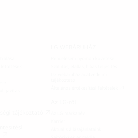
LG WEBÁRUHÁZ
trálása
Rendelésem nyomon követése
letöltések
Szállítás, elállás, hibás teljesítés
LG webáruház adatvédelmi
tájékoztató
ése
Általános értékesítési feltételek
üli javítás
Az LG-ről
ségi tájékoztató
Az LG márkanév
Karrier
tesítési
Aktuális állásajánlataink
t
Sajtócikkek és média