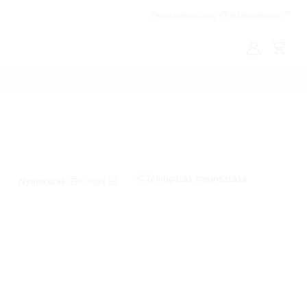
Fenntarthatóság
Vállalatoknak
Saját
Kosár
LG
Támogatás megosztása
Nyomtatás
E-mail