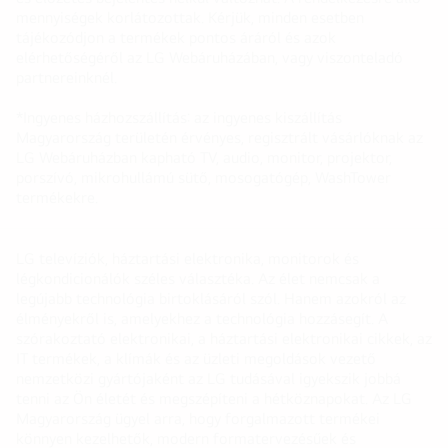
mennyiségek korlátozottak. Kérjük, minden esetben
tájékozódjon a termékek pontos áráról és azok
elérhetőségéről az LG Webáruházában, vagy viszonteladó
partnereinknél.
*Ingyenes házhozszállítás: az ingyenes kiszállítás
Magyarország területén érvényes, regisztrált vásárlóknak az
LG Webáruházban kapható TV, audio, monitor, projektor,
porszívó, mikrohullámú sütő, mosogatógép, WashTower
termékekre.
LG televíziók, háztartási elektronika, monitorok és
légkondicionálók széles választéka. Az élet nemcsak a
legújabb technológia birtoklásáról szól. Hanem azokról az
élményekről is, amelyekhez a technológia hozzásegít. A
szórakoztató elektronikai, a háztartási elektronikai cikkek, az
IT termékek, a klímák és az üzleti megoldások vezető
nemzetközi gyártójaként az LG tudásával igyekszik jobbá
tenni az Ön életét és megszépíteni a hétköznapokat. Az LG
Magyarország ügyel arra, hogy forgalmazott termékei
könnyen kezelhetők, modern formatervezésűek és