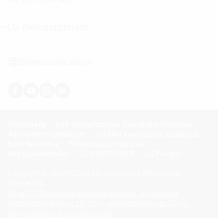
menu
toggle
LG Bemutatóterem
menu
toggle
Magyarország, Magyar
Oldaltérkép
LGE Szolgáltatások Szerződési Feltételek
Adatvédelmi szabályzat
Sütikkel kapcsolatos szabályzat
Sütik beállítása
Felhasználási feltételek
Akadálymentesítés
LG EXPERIENCE
LG Privacy
Copyright © 2009-2024 LG Electronics. Minden jog
fenntartva.
Ez az LG Electronics hivatalos honlapja. Ha szeretne
kapcsolatba lépni az LG Corp. vállalattal vagy az LG egy
(
opens
leányvállalatával, kattintson ide: