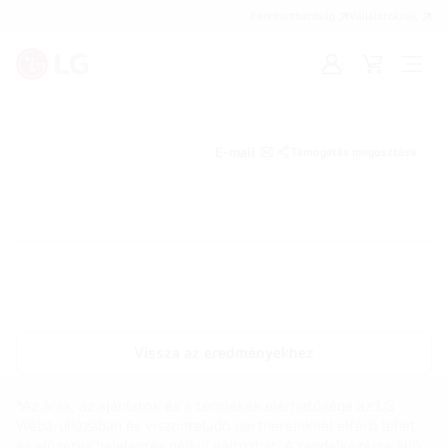
Fenntarthatóság
Vállalatoknak
Bejelentkezés
Kosár
Menü
megn
E-mail
Támogatás megosztása
Vissza az eredményekhez
*Az árak, az ajánlatok és a termékek elérhetősége az LG
Webáruházában és viszonteladó partnereinknél eltérő lehet
és előzetes bejelentés nélkül változhat. A rendelkezésre álló