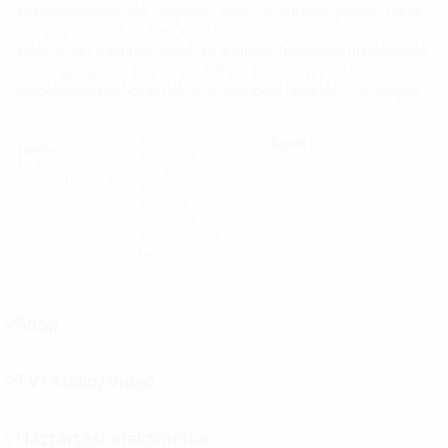
energiatakarékosak legyenek, hogy Ön hatékonyabban tudja
élni az életét, és közben óvja környezetünket. Olyan
eszközöket kínálunk, amelyek a lehető legjobban illeszkednek
az Ön igényeihez és életstílusához, és amelyek az Ön
rendelkezésére bocsátják a technológia legújabb vívmányait.
Szórakoztató
E-mail
Telefon
elektronika,
Elérhetőség: hétfőtől -
háztartási
péntekig, 08:00 - 18:00
eszközök,
között,
monitorok,
Hétvégén és
notebookok,
ünnepnapokon: zárva
légkondicionálók,
06-1-54-54-054
terméktámogatás
Shop
menu
toggle
TV/Audio/Videó
menu
toggle
Háztartási elektronika
menu