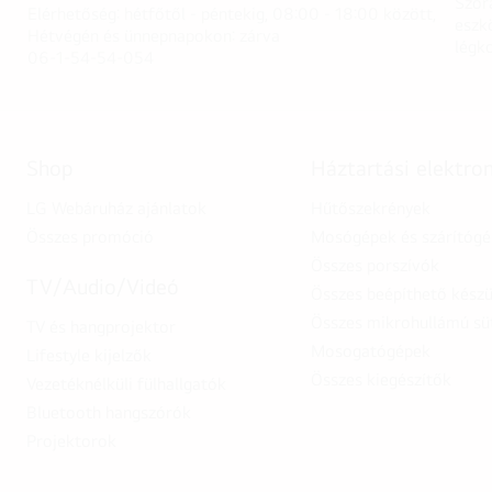
Szór
Elérhetőség: hétfőtől - péntekig, 08:00 - 18:00 között,
eszk
Hétvégén és ünnepnapokon: zárva
légk
06-1-54-54-054
Shop
Háztartási elektro
LG Webáruház ajánlatok
Hűtőszekrények
Összes promóció
Mosógépek és szárítóg
Összes porszívók
TV/Audio/Videó
Összes beépíthető készü
Összes mikrohullámú sü
TV és hangprojektor
Mosogatógépek
Lifestyle kijelzők
Összes kiegészítők
Vezetéknélküli fülhallgatók
Bluetooth hangszórók
Projektorok