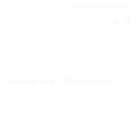
Fenntarthatóság
Vállalatoknak
Saját
Kosár
LG
Támogatás megosztása
Nyomtatás
E-mail