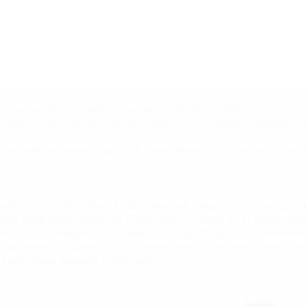
uházában és viszonteladó partnereinknél eltérő lehet és előzetes b
k pontos áráról és azok elérhetőségéről az LG Webáruházában, vag
g területén érvényes, regisztrált vásárlóknak az LG Webáruházban k
onálók széles választéka. Az élet nemcsak a legújabb technológia b
rtási elektronikai cikkek, az IT termékek, a klímák és az üzleti m
apokat. Az LG Magyarország ügyel arra, hogy forgalmazott termék
 az életét, és közben óvja környezetünket. Olyan eszközöket kínál
 technológia legújabb vívmányait.
E-mail