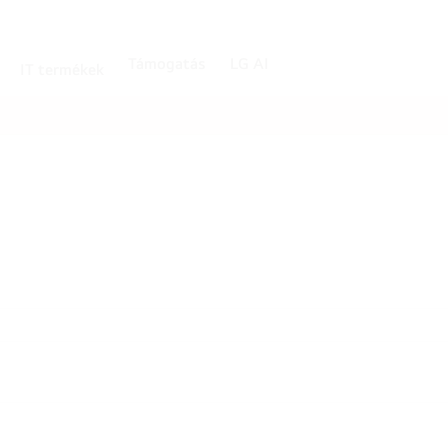
Támogatás
LG AI
IT termékek