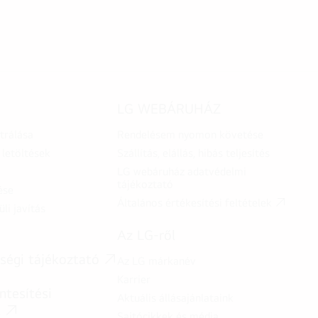
LG WEBÁRUHÁZ
trálása
Rendelésem nyomon követése
letöltések
Szállítás, elállás, hibás teljesítés
LG webáruház adatvédelmi
tájékoztató
ése
Általános értékesítési feltételek
üli javítás
Az LG-ről
ségi tájékoztató
Az LG márkanév
Karrier
tesítési
Aktuális állásajánlataink
t
Sajtócikkek és média