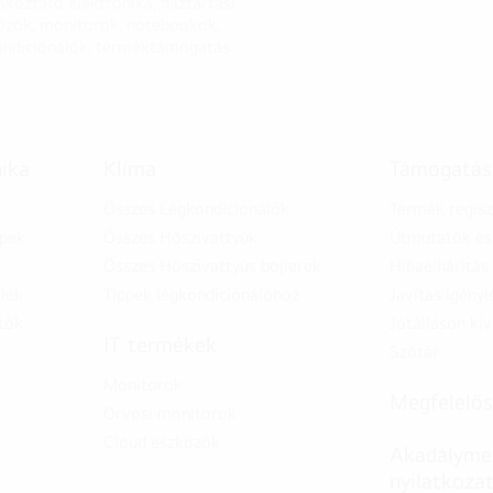
akoztató elektronika, háztartási
özök, monitorok, notebookok,
ondicionálók, terméktámogatás
nika
Klíma
Támogatás
Összes Légkondicionálók
Termék regisz
épek
Összes Hőszivattyúk
Útmutatók és 
Összes Hőszivattyús bojlerek
Hibaelhárítás
lék
Tippek légkondicionálóhoz
Javítás igényl
tők
Jótálláson kív
IT termékek
Szótár
Monitorok
Megfelelős
Orvosi monitorok
Cloud eszközök
Akadálymen
nyilatkoza