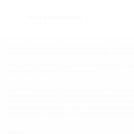
Vissza az eredményekhez
*Az árak, az ajánlatok és a termékek elérhetősége az LG Webár
korlátozottak. Kérjük, minden esetben tájékozódjon a terméke
*Ingyenes házhozszállítás: az ingyenes kiszállítás Magyarorszá
sütő, mosogatógép, WashTower termékekre.
LG televíziók, háztartási elektronika, monitorok és légkondici
a technológia hozzásegít. A szórakoztató elektronikai, a házta
igyekszik jobbá tenni az Ön életét és megszépíteni a hétközn
energiatakarékosak legyenek, hogy Ön hatékonyabban tudja élni
és életstílusához, és amelyek az Ön rendelkezésére bocsátják a
Telefon