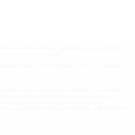
ejelentés nélkül változhat. A rendelkezésre álló mennyiségek
y viszonteladó partnereinknél.
apható TV, audio, monitor, projektor, porszívó, mikrohullámú
irtoklásáról szól. Hanem azokról az élményekről is, amelyekhez
egoldások vezető nemzetközi gyártójaként az LG tudásával
ei könnyen kezelhetők, modern formatervezésűek és
unk, amelyek a lehető legjobban illeszkednek az Ön igényeihez