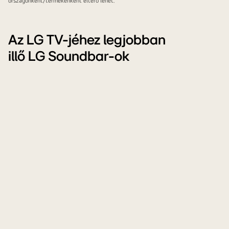
országonként/termékenként eltérő lehet.
Az LG TV-jéhez legjobban
illő LG Soundbar-ok