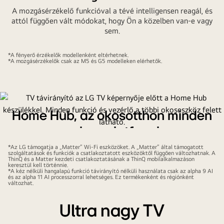
A mozgásérzékelő funkcióval a tévé intelligensen reagál, és
attól függően vált módokat, hogy Ön a közelben van-e vagy
sem.
*A fényerő érzékelők modellenként eltérhetnek.
*A mozgásérzékelők csak az M5 és G5 modelleken elérhetők.
Home Hub, az okosotthon minden
egyben platformja
*Az LG támogatja a „Matter” Wi-Fi eszközöket. A „Matter” által támogatott
Zökkenőmentesen kezelheti az LG háztartási készülékeket a
szolgáltatások és funkciók a csatlakoztatott eszközöktől függően változhatnak. A
Google Home eszközökkel és egyebekkel együtt. Tapasztalja
ThinQ és a Matter kezdeti csatlakoztatásának a ThinQ mobilalkalmazáson
keresztül kell történnie.
meg egész otthona egyetlen kezelőfelületen történő
*A kéz nélküli hangalapú funkció távirányító nélküli használata csak az alpha 9 AI
és az alpha 11 AI processzorral lehetséges. Ez termékenként és régiónként
irányításának kényelmét.
változhat.
Ultra nagy TV