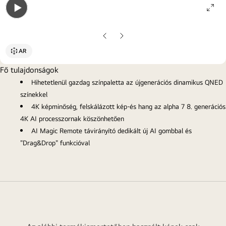
ope
Open
gall
gallery
pop
Előző
Következő
popup
oldal
oldal
AR
Fő tulajdonságok
Hihetetlenül gazdag színpaletta az újgenerációs dinamikus QNED
színekkel
4K képminőség, felskálázott kép-és hang az alpha 7 8. generációs
4K AI processzornak köszönhetően
AI Magic Remote távirányító dedikált új AI gombbal és
"Drag&Drop" funkcióval