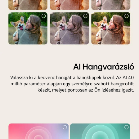
hogyan
segíti
az
AI
gomb
a
felhasználókat
különböző
A
AI
képernyőn
AI Hangvarázsló
funkciók
egy
elérésében.
Válassza ki a kedvenc hangját a hangklippek közül. Az AI 40
felhasználó
A
millió paraméter alapján egy személyre szabott hangprofilt
látható,
készít, melyet pontosan az Ön ízléséhez igazít.
szolgáltatások
amint
között
végigmegy
szerepel
az
az
AI
AI
Képvarázsló
hangfelismerés,
személyre
AI
szabási