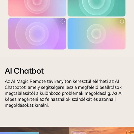
Keresés,
folyamatán.
AI
Egy
Chatbot,
sor
AI
kép
Concierge,
jelenik
AI
meg,
Képvarázsló
a
és
felhasználó
A
AI
választásai
képernyőn
Hangvarázsló.
AI Chatbot
kiemelve.
egy
A
Megjelenik
Az AI Magic Remote távirányítón keresztül elérheti az AI
felhasználó
funkcionalitás
egy
Chatbotot, amely segítségére lesz a megfelelő beállítások
látható,
akkor
betöltési
megtalálásától a különböző problémák megoldásáig. Az AI
amint
jelenik
ikon,
képes megérteni az felhasználók szándékát és azonnali
végigmegy
meg,
megoldásokat kínálni.
majd
az
amikor
egy
AI
az
tájképet
Képvarázsló
egérmutató
mutat,
személyre
egy