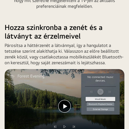
hogy mit szeretne megjeleníteni a TV-jén az aktuális
preferenciáinak megfelelően.
Hozza szinkronba a zenét és a
látványt az érzelmeivel
Párosítsa a háttérzenét a látvánnyal, így a hangulatot a
tetszése szerint alakíthatja ki. Válasszon az előre beállított
zenék közül, vagy csatlakoztassa mobilkészülékét Bluetooth-
on keresztül, hogy saját zeneszámait is lejátszhassa.
Videó
lejátszása