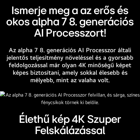
DCI-
AI
Ismerje meg a az erős és
P3
logó
szerinti
okos alpha 7 8. generációs
jelenik
100%-
meg.
AI Processzort!
os
A
színtartalomra.
feliratok
Az alpha 7 8. generációs AI Processzor általi
a
jelentős teljesítmény növeléssel és a gyorsabb
QNED
feldolgozással már olyan 4K minőségű képet
MiniLED-
képes biztosítani, amely sokkal élesebb és
re
mélyebb, mint az valaha volt.
és
az
új
alpha
AI
Élethű kép 4K Szuper
processzorra
vonatkoznak.
Felskálázással
A