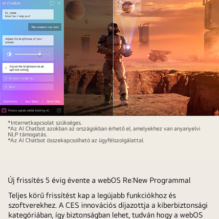
amely
szabási
felületen
balról
folyamatán.
megjelenik,
jobbra
Egy
bemutatva,
haladva
sor
hogyan
javul.
kép
használható
jelenik
a
meg,
távirányító
a
egérként,
felhasználó
csupán
választásai
a
Sci-
*Internetkapcsolat szükséges.
kiemelve.
mutatás
*Az AI Chatbot azokban az országokban érhető el, amelyekhez van anyanyelvi
fi
NLP támogatás.
Megjelenik
és
*Az AI Chatbot összekapcsolható az ügyfélszolgálattal.
tartalom
egy
kattintás
látható
betöltési
segítségével.
egy
ikon,
LG
Új frissítés 5 évig évente a webOS Re:New Programmal
majd
QNED
Teljes körű frissítést kap a legújabb funkciókhoz és
egy
TV
szoftverekhez. A CES innovációs díjazottja a kiberbiztonsági
tájképet
képernyőjén.
kategóriában, így biztonságban lehet, tudván hogy a webOS