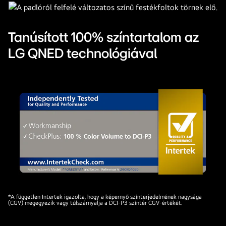
amely
bemutatja
a
Tanúsított 100% színtartalom az
QNED
LG QNED technológiával
színtechnológiáját
és
a
színárnyalatok
széles
spektrumának
kontrasztos
megjelenítésére
való
képességét.
A
vadonatúj
Intertrek
*A független Intertek igazolta, hogy a képernyő színterjedelmének nagysága
LG
(CGV) megegyezik vagy túlszárnyalja a DCI-P3 színtér CGV-értékét.
tanúsítás
QNED
a
evo