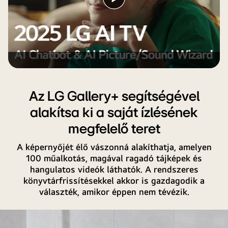
Videó
pedig
lejátszása
világosabb,
bemutatva,
hogyan
oldotta
meg
az
AI
Az LG Gallery+ segítségével
Chatbot
alakítsa ki a saját ízlésének
automatikusan
a
megfelelő teret
problémát
A képernyőjét élő vászonná alakíthatja, amelyen
a
100 műalkotás, magával ragadó tájképek és
felhasználó
hangulatos videók láthatók. A rendszeres
számára.
könyvtárfrissítésekkel akkor is gazdagodik a
választék, amikor éppen nem tévézik.