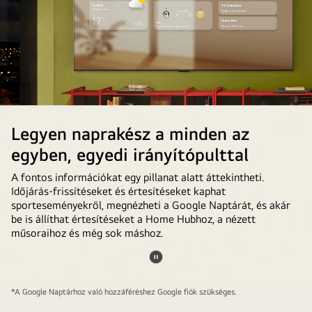
LG
TV-
n
a
Google
Fotók
beállításának
folyamata
Legyen naprakész a minden az
látszik.
egyben, egyedi irányítópulttal
A fontos információkat egy pillanat alatt áttekintheti.
Időjárás-frissítéseket és értesítéseket kaphat
sporteseményekről, megnézheti a Google Naptárát, és akár
be is állíthat értesítéseket a Home Hubhoz, a nézett
műsoraihoz és még sok máshoz.
Videó
In
megállítása
*A Google Naptárhoz való hozzáféréshez Google fiók szükséges.
einem