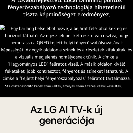
fényerőszabályozó technológiája hihetetlenül
tiszta képminőséget eredményez.
*Az összehasonlító képek szimuláltak, amelyek szemléltetési célból készültek.
Az LG AI TV-k új
generációja