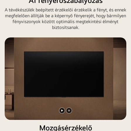
AI fényerőszabályozás
A tévékészülék beépített érzékelői érzékelik a fényt, és ennek
megfelelően állítják be a képernyő fényerejét, hogy bármilyen
fényviszonyok között optimális megtekintési élményt
biztosítsanak.
Videó
Videó
lejátszása
megállítása
Mozgásérzékelő