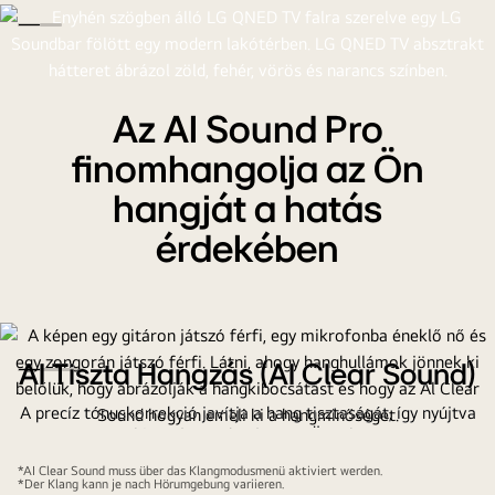
Az AI Sound Pro
finomhangolja az Ön
hangját a hatás
érdekében
AI Tiszta Hangzás (AI Clear Sound)
A precíz tónuskorrekció javítja a hang tisztaságát, így nyújtva
kivételes audó élményt Önnek!
*AI Clear Sound muss über das Klangmodusmenü aktiviert werden.
*Der Klang kann je nach Hörumgebung variieren.