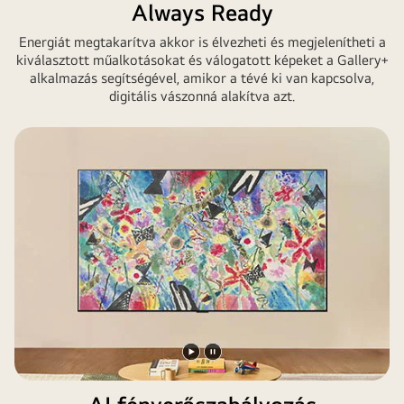
lejátszása
megállítása
Always Ready
aus
Energiát megtakarítva akkor is élvezheti és megjelenítheti a
Assassin's
kiválasztott műalkotásokat és válogatott képeket a Gallery+
Creed
alkalmazás segítségével, amikor a tévé ki van kapcsolva,
Shadows.
digitális vászonná alakítva azt.
Videó
Videó
lejátszása
megállítása