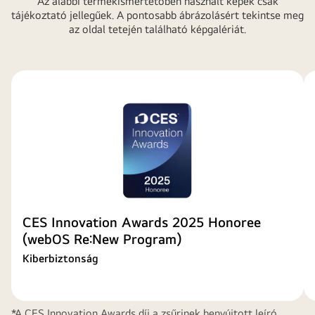
Az alábbi termékismertetőben használt képek csak
tájékoztató jellegűek. A pontosabb ábrázolásért tekintse meg
az oldal tetején található képgalériát.
CES Innovation Awards 2025 Honoree
(webOS Re:New Program)
Kiberbiztonság
*A CES Innovation Awards díj a zsűrinek benyújtott leíró