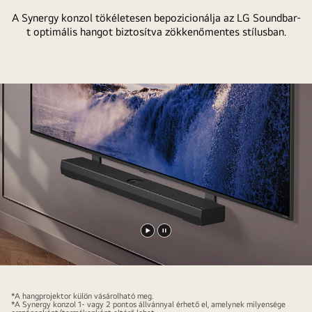
A Synergy konzol tökéletesen bepozicionálja az LG Soundbar-
t optimális hangot biztosítva zökkenőmentes stílusban.
Videó
Videó
lejátszása
megállítása
*A hangprojektor külön vásárolható meg.
*A Synergy konzol 1- vagy 2 pontos állvánnyal érhető el, amelynek milyensége