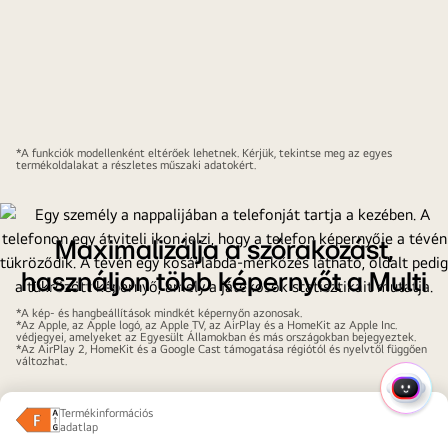
*A funkciók modellenként eltérőek lehetnek. Kérjük, tekintse meg az egyes
termékoldalakat a részletes műszaki adatokért.
Maximalizálja a szórakozást,
használjon több képernyőt a Multi
View funkcióval
*A kép- és hangbeállítások mindkét képernyőn azonosak.
*Az Apple, az Apple logó, az Apple TV, az AirPlay és a HomeKit az Apple Inc.
védjegyei, amelyeket az Egyesült Államokban és más országokban bejegyeztek.
Hozza ki a legtöbbet a TV-ből a Multi View segítségével.
*Az AirPlay 2, HomeKit és a Google Cast támogatása régiótól és nyelvtől függően
változhat.
Tükrözze eszközeit a Google Cast és az AirPlay
alkalmazásával. Ossza a képernyőt két részre a
GYOR
zökkenőmentes többképernyős szórakozás érdekében.
Termékinformációs 
adatlap
Energiaosztály