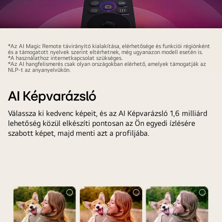
LG
AI
*Az AI Magic Remote távirányító kialakítása, elérhetősége és funkciói régiónként
és a támogatott nyelvek szerint eltérhetnek, még ugyanazon modell esetén is.
Magic
*A használathoz internetkapcsolat szükséges.
*Az AI hangfelismerés csak olyan országokban elérhető, amelyek támogatják az
Remote
NLP-t az anyanyelvükön.
távirányító,
kiemelt
AI Képvarázsló
AI
Válassza ki kedvenc képeit, és az AI Képvarázsló 1,6 milliárd
gombbal.
lehetőség közül elkészíti pontosan az Ön egyedi ízlésére
A
szabott képet, majd menti azt a profiljába.
grafikus
felhasználói
felület
ikonokat
tartalmaz,
amelyek
bemutatják,