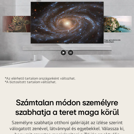
Videó
Videó
lejátszása
megállítása
*Az elérhető tartalom országonként változhat.
*A biztosított tartalom változhat.
Számtalan módon személyre
szabhatja a teret maga körül
Személyre szabhatja otthoni galériáját az ízlése szerint
válogatott zenével, látvánnyal és egyebekkel. Válassza ki,