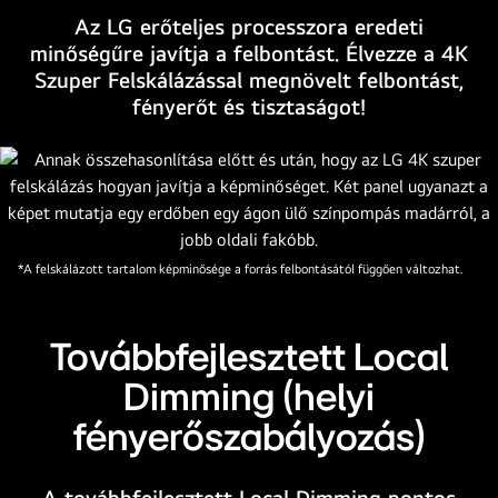
cím
Az LG erőteljes processzora eredeti
ezt
minőségűre javítja a felbontást. Élvezze a 4K
mondja:
Szuper Felskálázással megnövelt felbontást,
Minden
fényerőt és tisztaságot!
szín
újradefiniálva,
új
élmény
kezdődik.
*A felskálázott tartalom képminősége a forrás felbontásától függően változhat.
Továbbfejlesztett Local
Dimming (helyi
fényerőszabályozás)
A továbbfejlesztett Local Dimming pontos