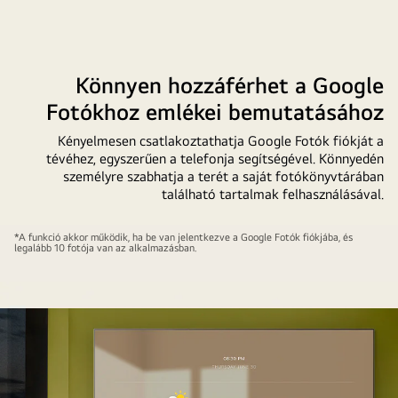
Könnyen hozzáférhet a Google
Fotókhoz emlékei bemutatásához
Kényelmesen csatlakoztathatja Google Fotók fiókját a
tévéhez, egyszerűen a telefonja segítségével. Könnyedén
személyre szabhatja a terét a saját fotókönyvtárában
található tartalmak felhasználásával.
Falra
*A funkció akkor működik, ha be van jelentkezve a Google Fotók fiókjába, és
legalább 10 fotója van az alkalmazásban.
szerelt
LG
TV
okostelefonnal
az
előtérben.
Az