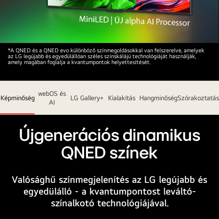
LG
*A QNED és a QNED evo különböző színmegoldásokkal van felszerelve, amelyek
az LG legújabb és egyedülállóan széles színskálájú technológiáját használják,
QNED
amely magában foglalja a kvantumpontok helyettesítését.
TV
színes,
webOS és
sötét
Képminőség
LG Gallery+
Kialakítás
Hangminőség
Szórakoztatás
AI
háttér
előtt.
A
Újgenerációs dinamikus
képernyőn
QNED színek
egy
élénk
és
Valósághű színmegjelenítés az LG legújabb és
színpompás
egyedülálló - a kvantumpontost leváltó-
műalkotás
színalkotó technológiájával.
látható,