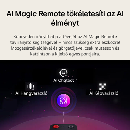
AI Magic Remote tökéletesíti az AI
élményt
Könnyedén irányíthatja a tévéjét az AI Magic Remote
távirányító segítségével – nincs szükség extra eszközre!
Mozgásérzékelőjével és görgetőjével csak mutasson és
kattintson a kijelző egyes pontjaira.