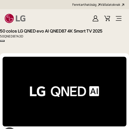
Fenntarthatóság
Vállalatoknak
Bejelentkezés
Kosár
Menü
megn
50 colos LG QNED evo AI QNED87 4K Smart TV 2025
50QNED87A3D
Copy model name