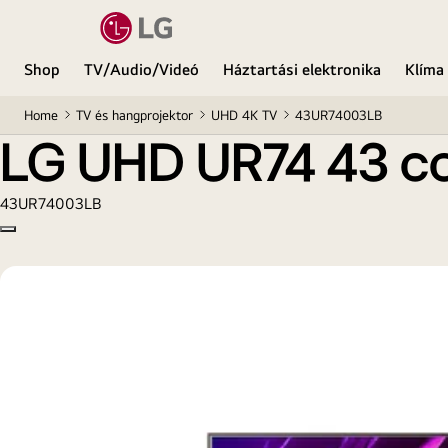
LG UHD UR74 43 colos, 4K Smart TV, 2023
Shop
TV/Audio/Videó
Háztartási elektronika
Klíma
Home
TV és hangprojektor
UHD 4K TV
43UR74003LB
LG UHD UR74 43 co
43UR74003LB
Copy model name