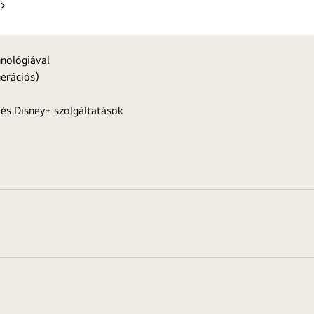
Következő
oldal
hnológiával
nerációs)
 és Disney+ szolgáltatások