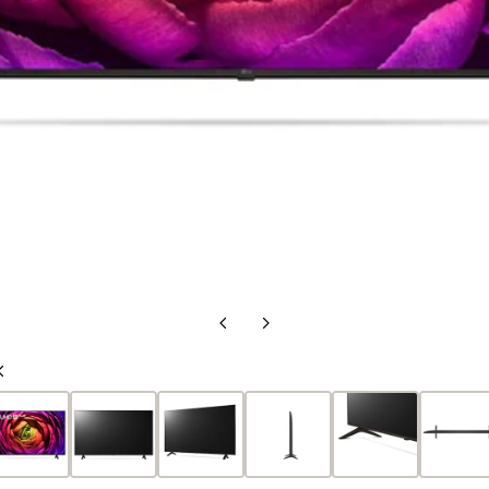
Előző
Következő
oldal
oldal
Előző
oldal