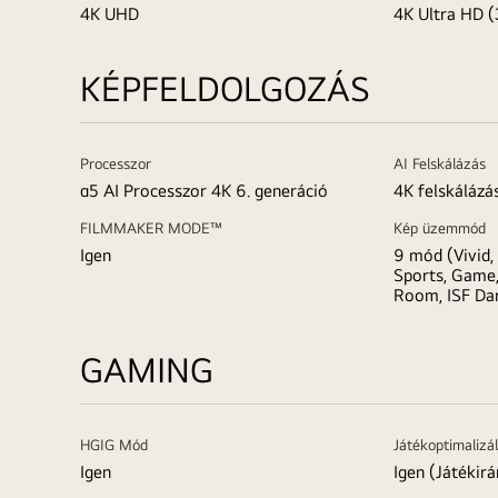
4K UHD
4K Ultra HD (
KÉPFELDOLGOZÁS
Processzor
AI Felskálázás
α5 AI Processzor 4K 6. generáció
4K felskálázá
FILMMAKER MODE™
Kép üzemmód
Igen
9 mód (Vivid,
Sports, Game,
Room, ISF Da
GAMING
HGIG Mód
Játékoptimalizá
Igen
Igen (Játékirá