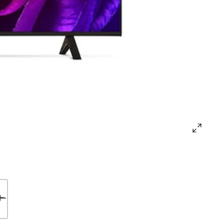
open
gallery
popup