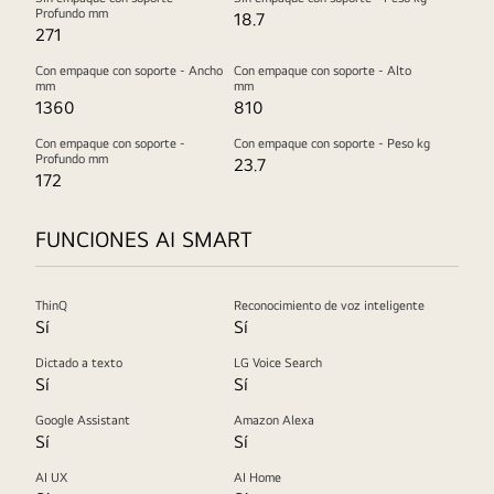
Profundo mm
18.7
271
Con empaque con soporte - Ancho
Con empaque con soporte - Alto
mm
mm
1360
810
Con empaque con soporte -
Con empaque con soporte - Peso kg
Profundo mm
23.7
172
FUNCIONES AI SMART
ThinQ
Reconocimiento de voz inteligente
Sí
Sí
Dictado a texto
LG Voice Search
Sí
Sí
Google Assistant
Amazon Alexa
Sí
Sí
AI UX
AI Home