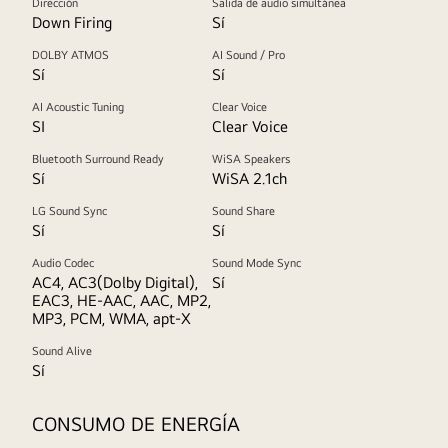
Dirección
Salida de audio simultánea
Down Firing
Sí
DOLBY ATMOS
AI Sound / Pro
Sí
Sí
AI Acoustic Tuning
Clear Voice
SI
Clear Voice
Bluetooth Surround Ready
WiSA Speakers
Sí
WiSA 2.1ch
LG Sound Sync
Sound Share
Sí
Sí
Audio Codec
Sound Mode Sync
AC4, AC3(Dolby Digital),
Sí
EAC3, HE-AAC, AAC, MP2,
MP3, PCM, WMA, apt-X
Sound Alive
Sí
CONSUMO DE ENERGÍA