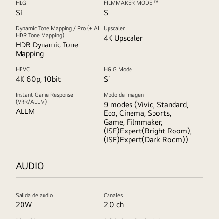
HLG
FILMMAKER MODE ™
Sí
Sí
Dynamic Tone Mapping / Pro (+ AI
Upscaler
HDR Tone Mapping)
4K Upscaler
HDR Dynamic Tone
Mapping
HEVC
HGIG Mode
4K 60p, 10bit
Sí
Instant Game Response
Modo de Imagen
(VRR/ALLM)
9 modes (Vivid, Standard,
ALLM
Eco, Cinema, Sports,
Game, Filmmaker,
(ISF)Expert(Bright Room),
(ISF)Expert(Dark Room))
AUDIO
Salida de audio
Canales
20W
2.0 ch