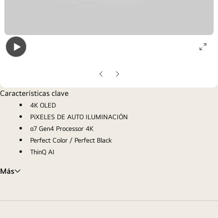
ope
Open
gall
gallery
pop
Diapositiva
Siguiente
popup
anterior
diapositiva
Características clave
4K OLED
PiXELES DE AUTO ILUMINACIÓN
α7 Gen4 Processor 4K
Perfect Color / Perfect Black
ThinQ AI
Más