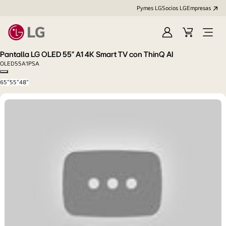
Pymes LG
Socios LG
Empresas
Iniciar
Carrito
Open
sesión
Menu
Pantalla LG OLED 55" A1 4K Smart TV con ThinQ AI
OLED55A1PSA
Copy model name
65"
55"
48"