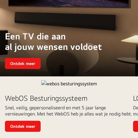
Een TV die aan
al jouw wensen voldoet
Ontdek meer
Een
TV
die
aan
LG
<br>al
TV
jouw
wensen
voldoet
WebOS Besturingssysteem
L
Snel, veilig, gepersonaliseerd en met 5 jaar lange
De
vernieuwingen. Met het WebOS heb je alles wat je nodig hebt.
ma
Ontdek meer