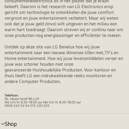
consumentenelektronica zit in het plezier dat je eraan
beleeft. Daarom is het research van LG Electronics erop
gericht om technologie te ontwikkelen die jouw comfort
vergroot en jouw entertainment verbetert. Maar wij weten
ook dat je jouw geld zinvol wilt uitgeven en het milieu een
warm hart toedraagt. Daarom streven wij er continu naar om
onze producten nog energiezuiniger en efficiënter te maken.
Ontdek op deze site van LG Benelux hoe wij jouw
entertainment naar een nieuwe dimensie tillen met
TV's en
Home entertainment. Hoe wij jouw levensmiddelen verser en
jouw was schoner houden met onze
geavanceerde Huishoudelijke Producten. Voor kantoor en
thuis heeft LG een indrukwekkende reeks monitoren en
andere Computer Producten
.
Telefoon
NL, lokaal tarief BE,LUX
Ma t/m Vr. 8.30-18.00 uur Ma t/m Vr. 8.30-18.00 uur
0900 543 54 54 015 200 255
Shop
menu