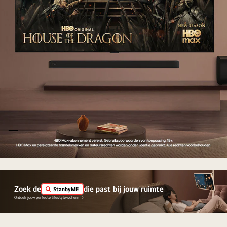
TV
NPI
Handraiser
Zoek de
die past bij jouw ruimte
StanbyME
Ontdek jouw perfecte lifestyle-scherm