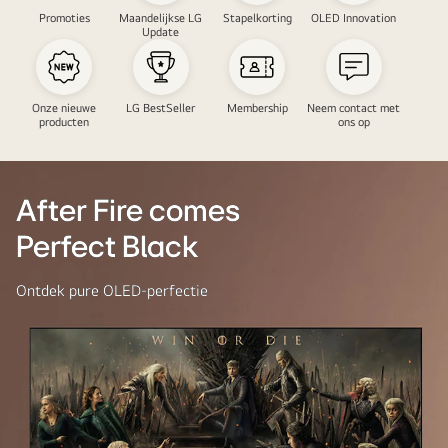
Promoties
Maandelijkse LG
Stapelkorting
OLED Innovation
Update
Onze nieuwe
LG BestSeller
Membership
Neem contact met
producten
ons op
After Fire comes
Perfect Black
Ontdek pure OLED-perfectie