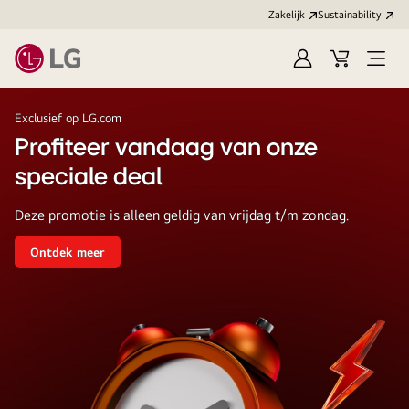
Zakelijk
Sustainability
Aanmelden
Winkelwag
Open
menu
LG
Exclusief op LG.com
Profiteer vandaag van onze
speciale deal
Deze promotie is alleen geldig van vrijdag t/m zondag.
Ontdek meer
Profiteer
vandaag
van
onze
speciale
deal