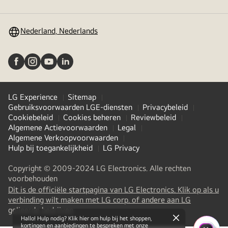
in-/uitschakelen
Nederland, Nederlands
LG Experience
Sitemap
Gebruiksvoorwaarden LGE-diensten
Privacybeleid
Cookiebeleid
Cookies beheren
Reviewbeleid
Algemene Actievoorwaarden
Legal
Algemene Verkoopvoorwaarden
Hulp bij toegankelijkheid
LG Privacy
Copyright © 2009-2024 LG Electronics. Alle rechten
voorbehouden
Dit is de officiële startpagina van LG Electronics. Klik op als u
verbinding wilt maken met LG corp. of andere aan LG
(
opens
gelieerde bedrijven
in
Hallo! Hulp nodig? Klik hier om hulp bij het shoppen,
close
kortingen en aanbiedingen te bespreken met onze