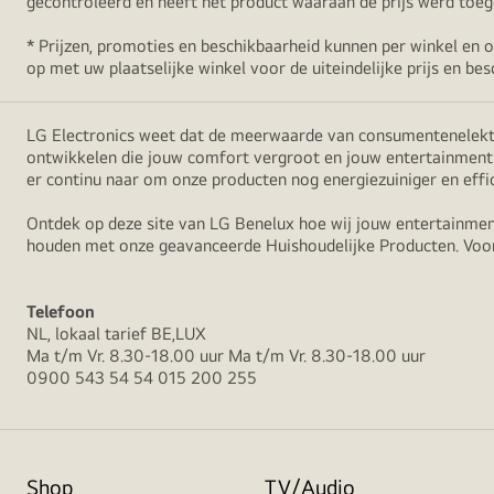
gecontroleerd en heeft het product waaraan de prijs werd toege
* Prijzen, promoties en beschikbaarheid kunnen per winkel en 
op met uw plaatselijke winkel voor de uiteindelijke prijs en bes
LG Electronics weet dat de meerwaarde van consumentenelektron
ontwikkelen die jouw comfort vergroot en jouw entertainment v
er continu naar om onze producten nog energiezuiniger en effi
Ontdek op deze site van LG Benelux hoe wij jouw entertainmen
houden met onze geavanceerde Huishoudelijke Producten. Voo
Telefoon
NL, lokaal tarief BE,LUX
Ma t/m Vr. 8.30-18.00 uur Ma t/m Vr. 8.30-18.00 uur
0900 543 54 54 015 200 255
Shop
TV/Audio