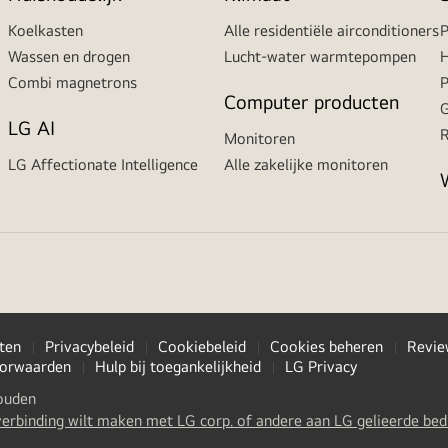
Koelkasten
Alle residentiële airconditioners
P
Wassen en drogen
Lucht-water warmtepompen
H
Combi magnetrons
P
Computer producten
G
LG AI
R
Monitoren
LG Affectionate Intelligence
Alle zakelijke monitoren
ten
Privacybeleid
Cookiebeleid
Cookies beheren
Revie
orwaarden
Hulp bij toegankelijkheid
LG Privacy
ouden
 u verbinding wilt maken met LG corp. of andere aan LG gelieerde bed