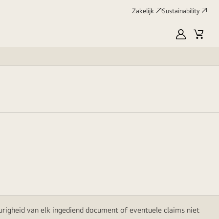
Zakelijk
Sustainability
myLG
Winke
urigheid van elk ingediend document of eventuele claims niet