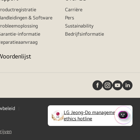
roductregistratie
Carrière
andleidingen & Software
Pers
robleemoplossing
Sustainability
arantie-informatie
Bedrijfsinformatie
eparatieaanvraag
Woordenlijst
wbeleid
LG Jeong-Do management
(
opens
SNELM
ethics hotline
in
a
(
opens
rijven
new
in