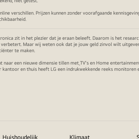
kend, niet getest.
online verschillen. Prijzen kunnen zonder voorafgaande kennisgevi
chikbaarheid.
ica zit in het plezier dat je eraan beleeft. Daarom is het researc
erbetert. Maar wij weten ook dat je jouw geld zinvol wilt uitgeve
ciënter te maken.
t naar een nieuwe dimensie tillen met
TV's en Home entertainment
r kantoor en thuis heeft LG een indrukwekkende reeks monitoren
Huishoudelijk
Klimaat