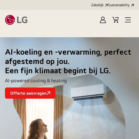
Zakelijk
Sustainability
Aanmelden
Winkelwag
Open
menu
AI-koeling en -verwarming, perfect
afgestemd op jou.
Een fijn klimaat begint bij LG.
AI-powered cooling & heating
Offerte aanvragen
AI-
koeling
en
-
verwarming,
perfect
afgestemd
op
jou.
<br>Een
fijn