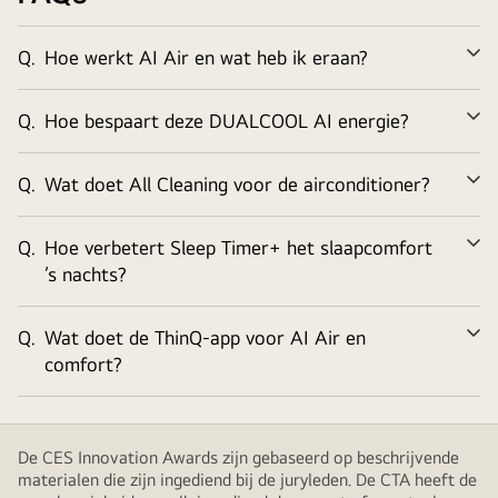
máximo
confort
Q.
Hoe werkt AI Air en wat heb ik eraan?
Ui
con
el
Q.
Hoe bespaart deze DUALCOOL AI energie?
aire
Ui
acondicionado
LG
Q.
Wat doet All Cleaning voor de airconditioner?
Ui
DualCool
AI,
Q.
Hoe verbetert Sleep Timer+ het slaapcomfort
Ui
que
’s nachts?
cuenta
con
un
Q.
Wat doet de ThinQ-app voor AI Air en
Ui
enfriamiento
comfort?
inteligente
que
se
De CES Innovation Awards zijn gebaseerd op beschrijvende
adapta
materialen die zijn ingediend bij de juryleden. De CTA heeft de
a