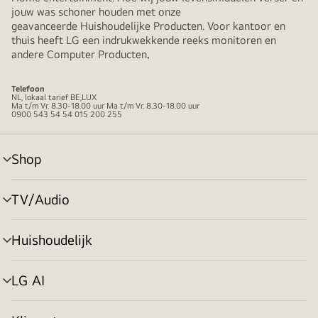
jouw was schoner houden met onze
geavanceerde Huishoudelijke Producten. Voor kantoor en
thuis heeft LG een indrukwekkende reeks monitoren en
andere Computer Producten
.
Telefoon
NL, lokaal tarief BE,LUX
Ma t/m Vr. 8.30-18.00 uur Ma t/m Vr. 8.30-18.00 uur
0900 543 54 54 015 200 255
Shop
menu
in-/uitschakelen
TV/Audio
menu
in-/uitschakelen
Huishoudelijk
menu
in-/uitschakelen
LG AI
menu
in-/uitschakelen