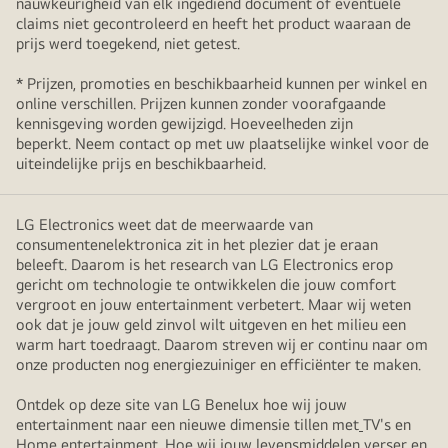
nauwkeurigheid van elk ingediend document of eventuele
tu
claims niet gecontroleerd en heeft het product waaraan de
prijs werd toegekend, niet getest.
espacio
* Prijzen, promoties en beschikbaarheid kunnen per winkel en
online verschillen. Prijzen kunnen zonder voorafgaande
kennisgeving worden gewijzigd. Hoeveelheden zijn
beperkt. Neem contact op met uw plaatselijke winkel voor de
uiteindelijke prijs en beschikbaarheid.
LG Electronics weet dat de meerwaarde van
consumentenelektronica zit in het plezier dat je eraan
beleeft. Daarom is het research van LG Electronics erop
gericht om technologie te ontwikkelen die jouw comfort
vergroot en jouw entertainment verbetert. Maar wij weten
ook dat je jouw geld zinvol wilt uitgeven en het milieu een
warm hart toedraagt. Daarom streven wij er continu naar om
onze producten nog energiezuiniger en efficiënter te maken.
Ontdek op deze site van LG Benelux hoe wij jouw
entertainment naar een nieuwe dimensie tillen met
TV's en
Home entertainment. Hoe wij jouw levensmiddelen verser en