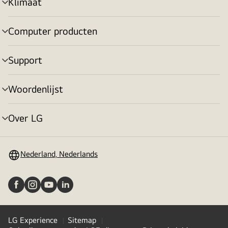
Klimaat
menu
in-/uitschakelen
Computer producten
menu
in-/uitschakelen
Support
menu
in-/uitschakelen
Woordenlijst
menu
in-/uitschakelen
Over LG
menu
in-/uitschakelen
Nederland, Nederlands
LG Experience
Sitemap