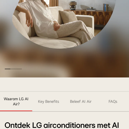
klimaat
begint
bij
LG.
AI-
koeling
en
Waarom LG AI
-
Key Benefits
Beleef AI Air
FAQs
Air?
verwarming,
perfect
afgestemd
Ontdek LG airconditioners met AI
op