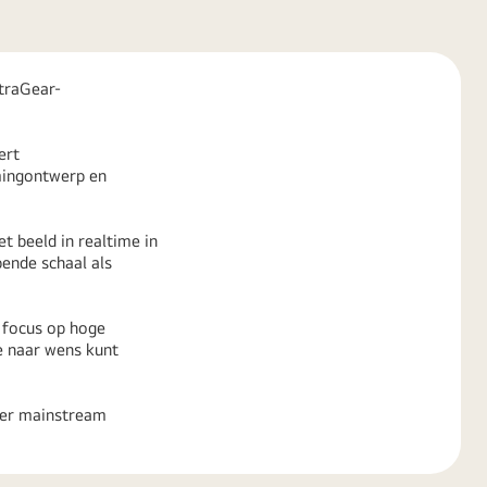
ltraGear-
ert
mingontwerp en
t beeld in realtime in
ende schaal als
 focus op hoge
e naar wens kunt
eer mainstream