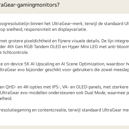
ltraGear-gamingmonitors?
ogresolutielijn binnen het UltraGear-merk, terwijl de standaard U
 snelheid, responsiviteit en displayvariatie.
 grotere pixeldichtheid en fijnere visuele details. De lijn integre
onder 4th Gen RGB Tandem OLED en Hyper Mini LED met anti-bloo
lichtcontrole.
e on-device 5K AI Upscaling en AI Scene Optimization, waardoor he
traGear evo bijzonder geschikt voor gebruikers die zowel meeslep
n QHD- en 4K-opties met IPS-, VA- en OLED-panels, met sterkere
de UltraGear evo-modellen ondersteunen ook Dual Mode, waarmee j
elheid.
resolutiegaming en contentcreatie, terwijl standaard UltraGear m