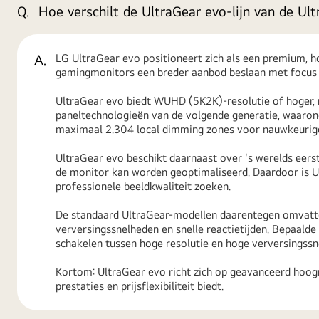
Q.
Hoe verschilt de UltraGear evo-lijn van de U
A.
LG UltraGear evo positioneert zich als een premium, ho
gamingmonitors een breder aanbod beslaan met focus op
UltraGear evo biedt WUHD (5K2K)-resolutie of hoger, met
paneltechnologieën van de volgende generatie, waar
maximaal 2.304 local dimming zones voor nauwkeurige 
UltraGear evo beschikt daarnaast over 's werelds eerst
de monitor kan worden geoptimaliseerd. Daardoor is Ul
professionele beeldkwaliteit zoeken.
De standaard UltraGear-modellen daarentegen omvatte
verversingssnelheden en snelle reactietijden. Bepaal
schakelen tussen hoge resolutie en hoge verversingssn
Kortom: UltraGear evo richt zich op geavanceerd hoog
prestaties en prijsflexibiliteit biedt.