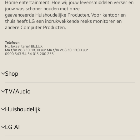
Home entertainment. Hoe wij jouw levensmiddelen verser en
jouw was schoner houden met onze
geavanceerde Huishoudelijke Producten. Voor kantoor en
thuis heeft LG een indrukwekkende reeks monitoren en
andere Computer Producten
.
Telefoon
NL, lokaal tarief BE,LUX
Ma t/m Vr. 8.30-18.00 uur Ma t/m Vr. 8.30-18.00 uur
0900 543 54 54 015 200 255
Shop
menu
in-/uitschakelen
TV/Audio
menu
in-/uitschakelen
Huishoudelijk
menu
in-/uitschakelen
LG AI
menu
in-/uitschakelen