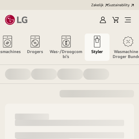
Zakelijk
Sustainability
Aanmelden
Winkelwag
Open
menu
smachines
Drogers
Was-/Droogcom
Styler
Wasmachine
bi’s
Droger Bund