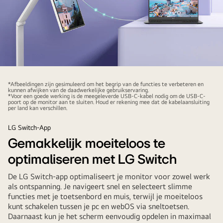
Een
laptop
*Afbeeldingen zijn gesimuleerd om het begrip van de functies te verbeteren en
kunnen afwijken van de daadwerkelijke gebruikservaring.
wordt
*Voor een goede werking is de meegeleverde USB-C-kabel nodig om de USB-C-
poort op de monitor aan te sluiten. Houd er rekening mee dat de kabelaansluiting
via
per land kan verschillen.
USB-
LG Switch-App
C
Gemakkelijk moeiteloos te
aangesloten
op
optimaliseren met LG Switch
een
De LG Switch-app optimaliseert je monitor voor zowel werk
LG
als ontspanning. Je navigeert snel en selecteert slimme
Smart
functies met je toetsenbord en muis, terwijl je moeiteloos
Monitor
kunt schakelen tussen je pc en webOS via sneltoetsen.
Swing.
Daarnaast kun je het scherm eenvoudig opdelen in maximaal