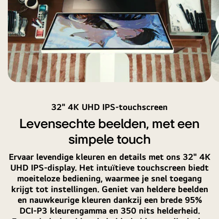
Swing.
an
he
sc
va
ee
L
Sm
Mo
Sw
32" 4K UHD IPS-touchscreen
aa
Levensechte beelden, met een
simpele touch
Ervaar levendige kleuren en details met ons 32" 4K
UHD IPS-display. Het intuïtieve touchscreen biedt
moeiteloze bediening, waarmee je snel toegang
krijgt tot instellingen. Geniet van heldere beelden
en nauwkeurige kleuren dankzij een brede 95%
DCI-P3 kleurengamma en 350 nits helderheid.