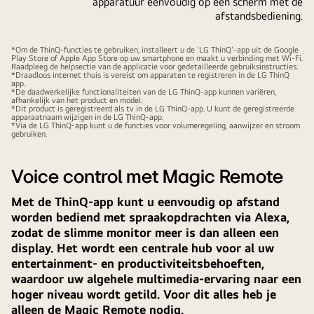
apparatuur eenvoudig op één scherm met de
afstandsbediening.
*Om de ThinQ-functies te gebruiken, installeert u de 'LG ThinQ'-app uit de Google
Play Store of Apple App Store op uw smartphone en maakt u verbinding met Wi-Fi.
Raadpleeg de helpsectie van de applicatie voor gedetailleerde gebruiksinstructies.
*Draadloos internet thuis is vereist om apparaten te registreren in de LG ThinQ
app.
*De daadwerkelijke functionaliteiten van de LG ThinQ-app kunnen variëren,
afhankelijk van het product en model.
*Dit product is geregistreerd als tv in de LG ThinQ-app. U kunt de geregistreerde
apparaatnaam wijzigen in de LG ThinQ-app.
*Via de LG ThinQ-app kunt u de functies voor volumeregeling, aanwijzer en stroom
gebruiken.
Voice control met Magic Remote
Met de ThinQ-app kunt u eenvoudig op afstand
worden bediend met spraakopdrachten via Alexa,
zodat de slimme monitor meer is dan alleen een
display. Het wordt een centrale hub voor al uw
entertainment- en productiviteitsbehoeften,
waardoor uw algehele multimedia-ervaring naar een
hoger niveau wordt getild. Voor dit alles heb je
alleen de Magic Remote nodig.