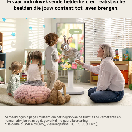
Ervaar indrukwekkende helderheid en realistische
beelden die jouw content tot leven brengen.
Op
deze
*Afbeeldingen zijn gesimuleerd om het begrip van de functies te verbeteren en
kunnen afwijken van de daadwerkelijke gebruikservaring.
foto
*Helderheid: 350 nits (Typ.), kleurengamma: DCI-P3 95% (Typ.).
zijn