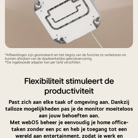
*Afbeeldingen zijn gesimuleerd om het begrip van de functies te verbeteren en
kunnen afwijken van de daadwerkelijke gebruikservaring.
*De ingebouwde adapter kan per land verschillen.
Flexibiliteit stimuleert de
productiviteit
Past zich aan elke taak of omgeving aan. Dankzij
talloze mogelijkheden pas je de monitor moeiteloos
aan jouw behoeften aan.
Met webOS beheer je eenvoudig je home office-
taken zonder een pc en heb je toegang tot een
wereld aan entertainment, zodat je werk en