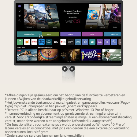
2
en
Screen
Share.
Video
Video
afspelen
pauzeren
*Afbeeldingen zijn gesimuleerd om het begrip van de functies te verbeteren en
kunnen afwijken van de daadwerkelijke gebruikservaring.
*Het bovenstaande toetsenbord, muis, headset en gamecontroller, webcam (Pogo-
type) zijn niet inbegrepen in het pakket (apart verkrijgbaar).
*Remote PC is alleen beschikbaar op pc's met Windows 10 Pro of hoger.
*Internetverbinding en abonnement op gerelateerde streamingdiensten zijn
vereist. Voor afzonderlijke streamingdiensten is mogelijk een abonnementsbetaling
vereist, maar deze worden niet aangeboden (afzonderlijk aangeschaft).
*De functionaliteit voor externe pc's wordt ondersteund op Windows 10 Pro of
latere versies en is compatibel met pc's van derden die een externe pc-verbinding
ondersteunen, inclusief gram.
*Ondersteunde services kunnen per land verschillen.