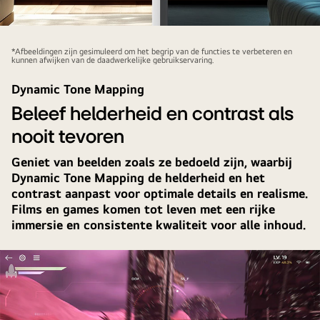
De
linkerafbeelding
*Afbeeldingen zijn gesimuleerd om het begrip van de functies te verbeteren en
kunnen afwijken van de daadwerkelijke gebruikservaring.
toont
de
Dynamic Tone Mapping
weergave
Beleef helderheid en contrast als
overdag
nooit tevoren
met
de
Geniet van beelden zoals ze bedoeld zijn, waarbij
functie
Dynamic Tone Mapping de helderheid en het
voor
contrast aanpast voor optimale details en realisme.
aanpassing
Films en games komen tot leven met een rijke
van
immersie en consistente kwaliteit voor alle inhoud.
de
helderheid,
terwijl
de
rechterafbeelding