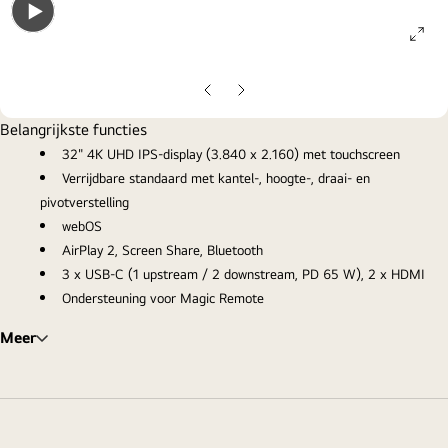
ope
Open
gall
gallery
pop
popup
Vorige
Volgende
dia
dia
Belangrijkste functies
32" 4K UHD IPS-display (3.840 x 2.160) met touchscreen
Verrijdbare standaard met kantel-, hoogte-, draai- en
pivotverstelling
webOS
AirPlay 2, Screen Share, Bluetooth
3 x USB-C (1 upstream / 2 downstream, PD 65 W), 2 x HDMI
Ondersteuning voor Magic Remote
Meer