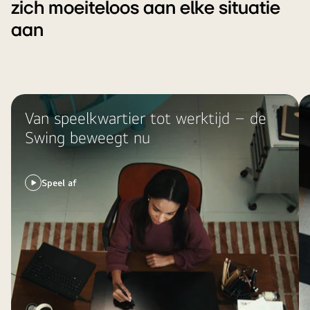
zich moeiteloos aan elke situatie
aan
Een
Ee
Van speelkwartier tot werktijd – de
vrouw
m
Swing beweegt nu
werkt
ho
aan
ee
een
to
Speel af
illustratie
in
met
de
behulp
en
van
ha
een
te
LG
hij
Smart
m
Monitor
de