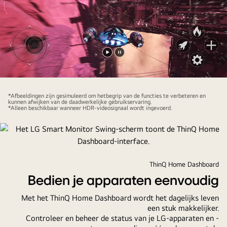
de
weergave
's
nachts
toont
Video
Video
met
afspelen
pauzeren
dezelfde
functie.
*Afbeeldingen zijn gesimuleerd om hetbegrip van de functies te verbeteren en
kunnen afwijken van de daadwerkelijke gebruikservaring.
*Alleen beschikbaar wanneer HDR-videosignaal wordt ingevoerd.
ThinQ Home Dashboard
Bedien je apparaten eenvoudig
Met het ThinQ Home Dashboard wordt het dagelijks leven
een stuk makkelijker.
Controleer en beheer de status van je LG-apparaten en -