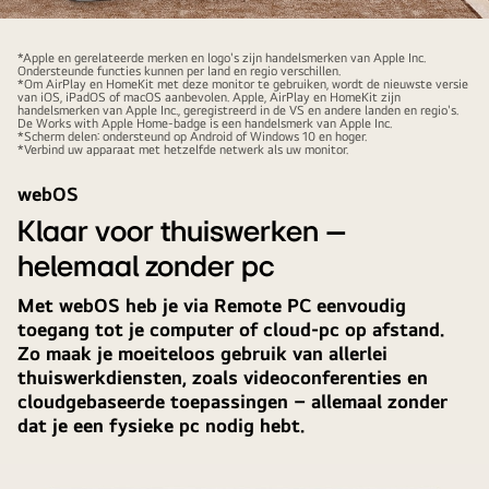
Hetzelfde
scherm
*Apple en gerelateerde merken en logo's zijn handelsmerken van Apple Inc.
Ondersteunde functies kunnen per land en regio verschillen.
wordt
*Om AirPlay en HomeKit met deze monitor te gebruiken, wordt de nieuwste versie
van iOS, iPadOS of macOS aanbevolen. Apple, AirPlay en HomeKit zijn
gedeeld
handelsmerken van Apple Inc., geregistreerd in de VS en andere landen en regio's.
De Works with Apple Home-badge is een handelsmerk van Apple Inc.
op
*Scherm delen: ondersteund op Android of Windows 10 en hoger.
*Verbind uw apparaat met hetzelfde netwerk als uw monitor.
een
LG
webOS
Smart
Klaar voor thuiswerken –
Monitor
helemaal zonder pc
Swing,
laptop,
Met webOS heb je via Remote PC eenvoudig
tablet
toegang tot je computer of cloud-pc op afstand.
en
Zo maak je moeiteloos gebruik van allerlei
smartphone
thuiswerkdiensten, zoals videoconferenties en
met
cloudgebaseerde toepassingen – allemaal zonder
behulp
dat je een fysieke pc nodig hebt.
van
AirPlay