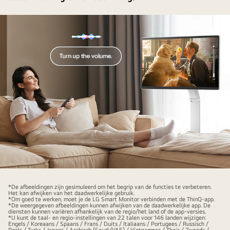
Een
vrouw
*De afbeeldingen zijn gesimuleerd om het begrip van de functies te verbeteren.
Het kan afwijken van het daadwerkelijke gebruik.
zet
*Om goed te werken, moet je de LG Smart Monitor verbinden met de ThinQ-app.
*De weergegeven afbeeldingen kunnen afwijken van de daadwerkelijke app. De
het
diensten kunnen variëren afhankelijk van de regio/het land of de app-versies.
*U kunt de taal- en regio-instellingen van 22 talen voor 146 landen wijzigen:
volume
Engels / Koreaans / Spaans / Frans / Duits / Italiaans / Portugees / Russisch /
Pools / Turks / Japans / Arabisch (Saudi/VAE) / Vietnamees / Thais / Zweeds /