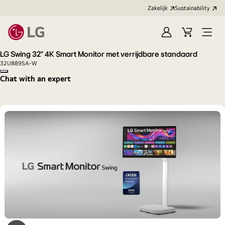
Zakelijk
Sustainability
Aanmelden
Winkelwag
Open
menu
LG Swing 32" 4K Smart Monitor met verrijdbare standaard
32U889SA-W
Copy model name
Chat with an expert