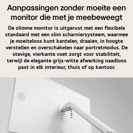
een
Aanpassingen zonder moeite een
vrouw
monitor die met je meebeweegt
en
drie
De slimme monitor is uitgerust met een flexibele
standaard met een slim scharniersysteem, waarmee
kinderen
je moeiteloos kunt kantelen, draaien, in hoogte
te
verstellen en overschakelen naar portretmodus. De
zien
stevige, vierkante voet zorgt voor stabiliteit,
die
terwijl de elegante grijs-witte afwerking naadloos
spelen
past in elk interieur, thuis of op kantoor.
met
een
LG
Smart
Monitor
Swing.