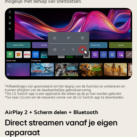
mogelijk met behulp van sneltoetsen.
*Afbeeldingen zijn gesimuleerd om het begrip van de functies te verbeteren en
kunnen afwijken van de daadwerkelijke gebruikservaring.
*De LG Switch-app is een applicatie die alleen op de pc kan worden gebruikt.
*Ga naar LG.com om de nieuwste versie van de LG Switch-app te downloaden.
AirPlay 2 + Scherm delen + Bluetooth
Direct streamen vanaf je eigen
apparaat