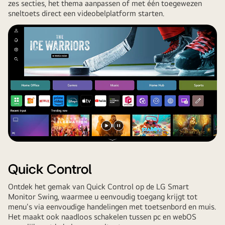
zes secties, het thema aanpassen of met één toegewezen
Het
sneltoets direct een videobelplatform starten.
laadt
op
via
USB-
C
terwijl
hetzelfde
scherm
wordt
weergegeven.
Video
Video
afspelen
pauzeren
Quick Control
Ontdek het gemak van Quick Control op de LG Smart
Monitor Swing, waarmee u eenvoudig toegang krijgt tot
menu's via eenvoudige handelingen met toetsenbord en muis.
Het maakt ook naadloos schakelen tussen pc en webOS