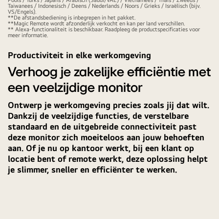
van
Taiwanees / Indonesisch / Deens / Nederlands / Noors / Grieks / Israëlisch (bijv.
VS/Engels).
de
**De afstandsbediening is inbegrepen in het pakket.
**Magic Remote wordt afzonderlijk verkocht en kan per land verschillen.
LG
** Alexa-functionaliteit is beschikbaar. Raadpleeg de productspecificaties voor
meer informatie.
Smart
Monitor
Productiviteit in elke werkomgeving
Swing
Verhoog je zakelijke efficiëntie met
hoger
een veelzijdige monitor
met
een
Ontwerp je werkomgeving precies zoals jij dat wilt.
Magic
Dankzij de veelzijdige functies, de verstelbare
Remote.
standaard en de uitgebreide connectiviteit past
deze monitor zich moeiteloos aan jouw behoeften
aan. Of je nu op kantoor werkt, bij een klant op
locatie bent of remote werkt, deze oplossing helpt
je slimmer, sneller en efficiënter te werken.