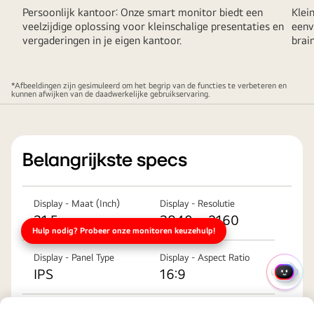
Persoonlijk kantoor: Onze smart monitor biedt een
Klei
veelzijdige oplossing voor kleinschalige presentaties en
eenv
vergaderingen in je eigen kantoor.
brai
*Afbeeldingen zijn gesimuleerd om het begrip van de functies te verbeteren en
kunnen afwijken van de daadwerkelijke gebruikservaring.
Belangrijkste specs
Display - Maat (Inch)
Display - Resolutie
31.5
3840 x 2160
Hulp nodig? Probeer onze monitoren keuzehulp!
Display - Panel Type
Display - Aspect Ratio
IPS
16:9
SNEL
Display - Color Gamut
Display - Brightness