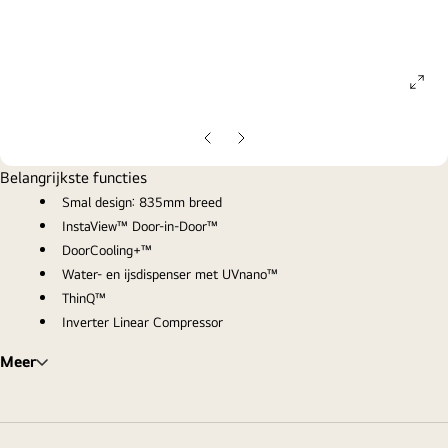
ope
gall
pop
Vorige
Volgende
dia
dia
Belangrijkste functies
Smal design: 835mm breed
InstaView™ Door-in-Door™
DoorCooling+™
Water- en ijsdispenser met UVnano™
ThinQ™
Inverter Linear Compressor
Meer