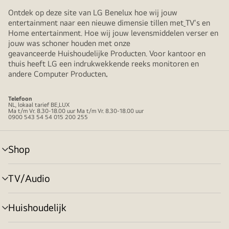
Ontdek op deze site van LG Benelux hoe wij jouw
entertainment naar een nieuwe dimensie tillen met
TV's en
Home entertainment. Hoe wij jouw levensmiddelen verser en
jouw was schoner houden met onze
geavanceerde Huishoudelijke Producten. Voor kantoor en
thuis heeft LG een indrukwekkende reeks monitoren en
andere Computer Producten
.
Telefoon
NL, lokaal tarief BE,LUX
Ma t/m Vr. 8.30-18.00 uur Ma t/m Vr. 8.30-18.00 uur
0900 543 54 54 015 200 255
Shop
menu
in-/uitschakelen
TV/Audio
menu
in-/uitschakelen
Huishoudelijk
menu
in-/uitschakelen