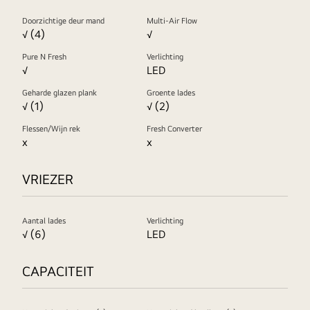
Doorzichtige deur mand
Multi-Air Flow
√ (4)
√
Pure N Fresh
Verlichting
√
LED
Geharde glazen plank
Groente lades
√ (1)
√ (2)
Flessen/Wijn rek
Fresh Converter
x
x
VRIEZER
Aantal lades
Verlichting
√ (6)
LED
CAPACITEIT