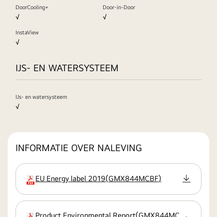
DoorCooling+
Door-in-Door
√
√
InstaView
√
IJS- EN WATERSYSTEEM
IJs- en watersysteem
√
INFORMATIE OVER NALEVING
EU Energy label 2019
(
GMX844MCBF
)
extensie
Product Environmental Report
(
GMX844MC