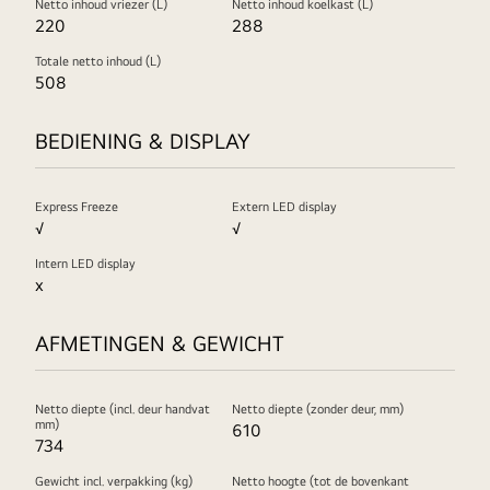
Netto inhoud vriezer (L)
Netto inhoud koelkast (L)
220
288
Totale netto inhoud (L)
508
BEDIENING & DISPLAY
Express Freeze
Extern LED display
√
√
Intern LED display
x
AFMETINGEN & GEWICHT
Netto diepte (incl. deur handvat
Netto diepte (zonder deur, mm)
mm)
610
734
Gewicht incl. verpakking (kg)
Netto hoogte (tot de bovenkant