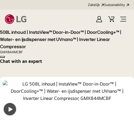
Zakelijk
Sustainability
Aanmelden
Winkelwag
Open
menu
508L inhoud | InstaView™ Door-in-Door™ | DoorCooling+™ |
Water- en ijsdispenser met UVnano™ | Inverter Linear
Compressor
GMX844MCBF
Copy model name
Chat with an expert
Open
gallery
popup