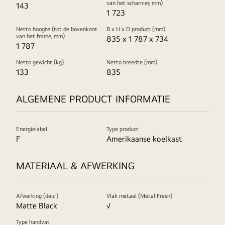
van het scharnier, mm)
143
1 723
Netto hoogte (tot de bovenkant
B x H x D product (mm)
van het frame, mm)
835 x 1 787 x 734
1 787
Netto gewicht (kg)
Netto breedte (mm)
133
835
ALGEMENE PRODUCT INFORMATIE
Energielabel
Type product
F
Amerikaanse koelkast
MATERIAAL & AFWERKING
Afwerking (deur)
Vlak metaal (Metal Fresh)
Matte Black
√
Type handvat