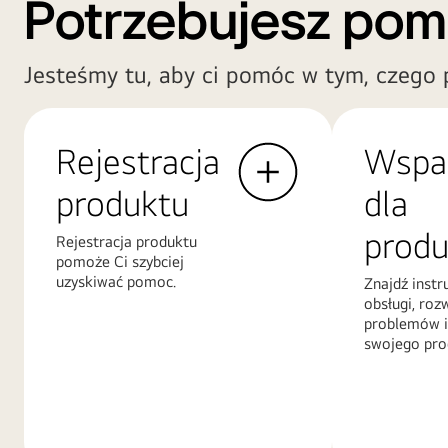
Potrzebujesz po
Jesteśmy tu, aby ci pomóc w tym, czego 
Rejestracja
Wspa
produktu
dla
produ
Rejestracja produktu
pomoże Ci szybciej
uzyskiwać pomoc.
Znajdź instr
obsługi, roz
problemów i
swojego pro
Więcej
Więcej
informacji
informacji