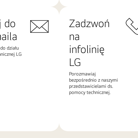
j do
Zadzwoń
aila
na
infolinię
 do działu
nicznej LG
LG
Porozmawiaj
bezpośrednio z naszymi
przedstawicielami ds.
pomocy technicznej.
Więcej
informacji