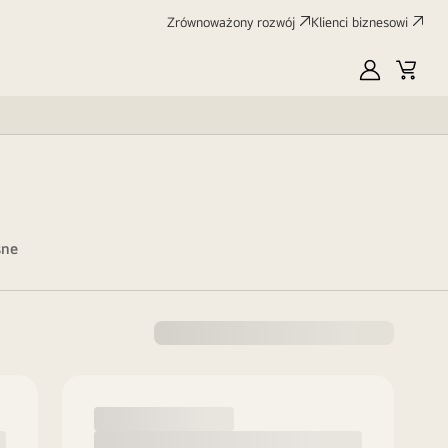
Zrównoważony rozwój
Klienci biznesowi
MyLG
Koszy
śne