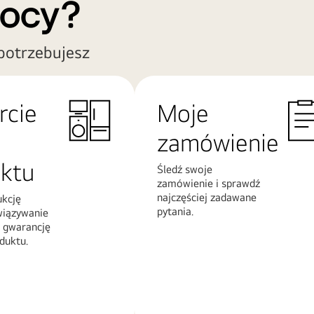
mocy?
potrzebujesz
rcie
Moje
zamówienie
ktu
Śledź swoje
zamówienie i sprawdź
najczęściej zadawane
ukcję
pytania.
wiązywanie
 gwarancję
duktu.
Więcej
informacji