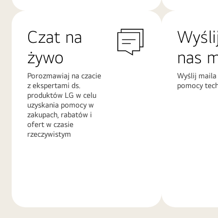
Czat na
Wyśli
żywo
nas m
Porozmawiaj na czacie
Wyślij maila
z ekspertami ds.
pomocy tech
produktów LG w celu
uzyskania pomocy w
zakupach, rabatów i
ofert w czasie
rzeczywistym
Więcej
Więcej
informacji
informacji