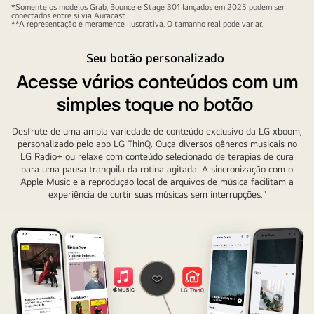
um
*Somente os modelos Grab, Bounce e Stage 301 lançados em 2025 podem ser
inferior
conectados entre si via Auracast.
círculo
**A representação é meramente ilustrativa. O tamanho real pode variar.
esquerdo,
colorido
Will.i.am
do
Seu botão personalizado
segura
xboom
Acesse vários conteúdos com um
o
Stage
Xboom
simples toque no botão
301,
Bounce
o
com
Desfrute de uma ampla variedade de conteúdo exclusivo da LG xboom,
Bounce
personalizado pelo app LG ThinQ. Ouça diversos gêneros musicais no
a
and
LG Radio+ ou relaxe com conteúdo selecionado de terapias de cura
mão
para uma pausa tranquila da rotina agitada. A sincronização com o
Grab
esquerda.
Apple Music e a reprodução local de arquivos de música facilitam a
é
experiência de curtir suas músicas sem interrupções."
No
posicionado
canto
no
inferior
sentido
direito,
horário.
Will.i.am,
Ao
com
lado
a
do