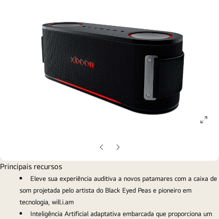
ope
gall
pop
Slide
Próximo
anterior
slide
Principais recursos
Eleve sua experiência auditiva a novos patamares com a caixa de
som projetada pelo artista do Black Eyed Peas e pioneiro em
tecnologia, will.i.am
Inteligência Artificial adaptativa embarcada que proporciona um