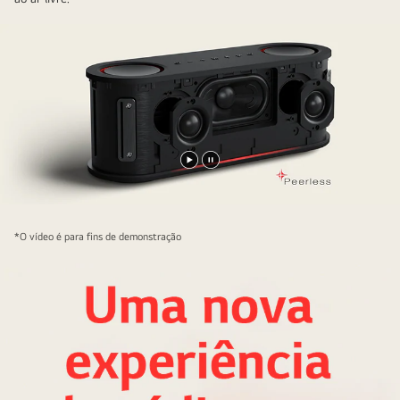
Reproduzir
Pausar
vídeo
vídeo
*O vídeo é para fins de demonstração