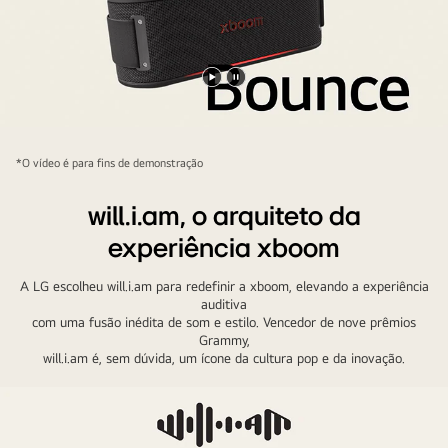
óculos
de
sol
está
Reproduzir
Pausar
segurando
vídeo
vídeo
o
xboom
*O vídeo é para fins de demonstração
Bounce
ao
will.i.am, o arquiteto da
lado
experiência xboom
do
rosto.
A LG escolheu will.i.am para redefinir a xboom, elevando a experiência
auditiva
com uma fusão inédita de som e estilo. Vencedor de nove prêmios
Grammy,
will.i.am é, sem dúvida, um ícone da cultura pop e da inovação.