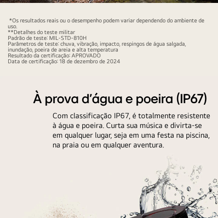
A
xboom
*Os resultados reais ou o desempenho podem variar dependendo do ambiente de
uso.
Bounce
**Detalhes do teste militar
Padrão de teste: MIL-STD-810H
está
Parâmetros de teste: chuva, vibração, impacto, respingos de água salgada,
inundação, poeira de areia e alta temperatura
posicionada
Resultado da certificação: APROVADO
Data de certificação: 18 de dezembro de 2024
sobre
uma
rocha
À prova d'água e poeira (IP67)
coberta
de
Com classificação IP67, é totalmente resistente
musgo.
à água e poeira. Curta sua música e divirta-se
em qualquer lugar, seja em uma festa na piscina,
No
na praia ou em qualquer aventura.
lado
superior
direito,
o
logotipo
do