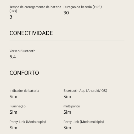
lado
Tempo de carregamento da bateria
Duração da bateria (HRS)
esquerdo,
(Hrs)
30
3
enquanto
as
CONECTIVIDADE
imagens
e
o
Versão Bluetooth
logotipo
5.4
do
aplicativo
CONFORTO
LG
ThinQ
estão
Indicador de bateria
Bluetooth App (Android/iOS)
Sim
Sim
no
lado
Iluminação
multiponto
Sim
Sim
direito.
Na
Party Link (Modo duplo)
Party Link (Modo múltiplo)
parte
Sim
Sim
inferior,