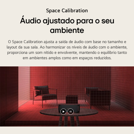
will.i.am
está
Space Calibration
segurando
Áudio ajustado para o seu
uma
ambiente
xboom
Bounce
O Space Calibration ajusta a saída de áudio com base no tamanho e
bem
layout da sua sala. Ao harmonizar os níveis de áudio com o ambiente,
ao
proporciona um som nítido e envolvente, mantendo o equilíbrio tanto
em ambientes amplos como em espaços reduzidos.
lado
de
seu
rosto.
Reproduzir
Pausar
vídeo
vídeo