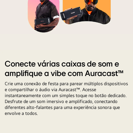
Na
luz
superior,
o
Conecte várias caixas de som e
Xboom
amplifique a vibe com Auracast™
Bounce
está
Crie uma conexão de festa para parear múltiplos dispositivos
preso
e compartilhar o áudio via Auracast™. Acesse
ao
instantaneamente com um simples toque no botão dedicado.
braço
Desfrute de um som imersivo e amplificado, conectando
diferentes alto-falantes para uma experiência sonora que
de
envolve a todos.
alguém
pela
alça.