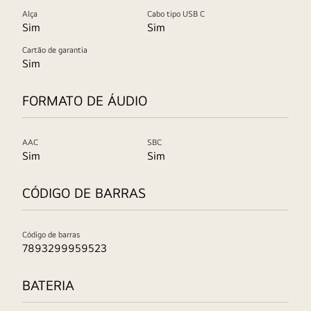
virtual
Alça
Cabo tipo USB C
são
Sim
Sim
mostrados
Cartão de garantia
nos
Sim
lados
esquerdo
FORMATO DE ÁUDIO
e
direito.
As
AAC
SBC
imagens
Sim
Sim
e
o
CÓDIGO DE BARRAS
logotipo
do
Código de barras
aplicativo
7893299959523
Apple
Music
BATERIA
estão
no