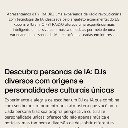
will.i.am
em
Apresentamos o FYI RAiDiO, uma experiência de rádio revolucionária
imagem
com tecnologia de IA idealizada pelo arquiteto experimental do LG
em
xboom, will.i.am. O FYI RAiDiO oferece uma experiência mais
preto
inteligente e imersiva com música e notícias por meio de uma
variedade de personas de IA e estações baseadas em interesses.
e
branco
com
o
título
ao
Descubra personas de IA: DJs
lado.
diversos com origens e
personalidades culturais únicas
Experimente a alegria de escolher um DJ de IA que combine
com seu humor, o momento ou a atmosfera que você ama.
Cada persona traz sua própria perspectiva cultural e
personalidade únicas, oferecendo não apenas música e
notícias, mas também a diversão de descobrir diferentes