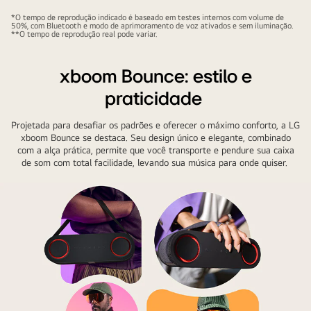
frontal
*O tempo de reprodução indicado é baseado em testes internos com volume de
50%, com Bluetooth e modo de aprimoramento de voz ativados e sem iluminação.
da
**O tempo de reprodução real pode variar.
xboom
Bounce
xboom Bounce: estilo e
com
praticidade
a
luz
Projetada para desafiar os padrões e oferecer o máximo conforto, a LG
ligada.
xboom Bounce se destaca. Seu design único e elegante, combinado
com a alça prática, permite que você transporte e pendure sua caixa
de som com total facilidade, levando sua música para onde quiser.