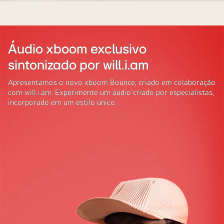
Xboom
LG
Áudio xboom exclusivo
sintonizado por will.i.am
Apresentamos o novo xboom Bounce, criado em colaboração
com will.i.am. Experimente um áudio criado por especialistas,
incorporado em um estilo único.