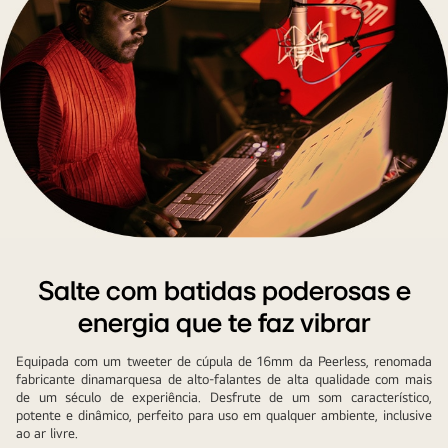
will.i.am
está
Salte com batidas poderosas e
trabalhando
energia que te faz vibrar
no
estúdio
Equipada com um tweeter de cúpula de 16mm da Peerless, renomada
olhando
fabricante dinamarquesa de alto-falantes de alta qualidade com mais
para
de um século de experiência. Desfrute de um som característico,
uma
potente e dinâmico, perfeito para uso em qualquer ambiente, inclusive
ao ar livre.
tela