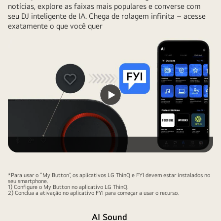
notícias, explore as faixas mais populares e converse com
seu DJ inteligente de IA. Chega de rolagem infinita – acesse
exatamente o que você quer
Reproduzir
vídeo
*Para usar o “My Button”, os aplicativos LG ThinQ e FYI devem estar instalados no
seu smartphone.
1) Configure o My Button no aplicativo LG ThinQ.
2) Conclua a ativação no aplicativo FYI para começar a usar o recurso.
AI Sound