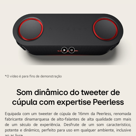
posicionada
abaixo
de
um
microfone.
Reproduzir
Pausar
vídeo
vídeo
*O vídeo é para fins de demonstração
Som dinâmico do tweeter de
cúpula com expertise Peerless
Equipada com um tweeter de cúpula de 16mm da Peerless, renomada
fabricante dinamarquesa de alto-falantes de alta qualidade com mais
de um século de experiência. Desfrute de um som característico,
potente e dinâmico, perfeito para uso em qualquer ambiente, inclusive
ao ar livre.