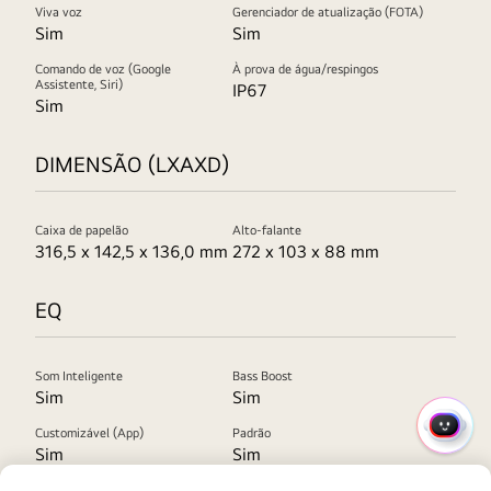
Viva voz
Gerenciador de atualização (FOTA)
a
Sim
Sim
parte
Comando de voz (Google
À prova de água/respingos
superior
Assistente, Siri)
IP67
do
Sim
xboom
Grab
DIMENSÃO (LXAXD)
é
mostrada
Caixa de papelão
Alto-falante
com
316,5 x 142,5 x 136,0 mm
272 x 103 x 88 mm
o
"meu
EQ
botão"
destacado.
Som Inteligente
Bass Boost
Sim
Sim
Customizável (App)
Padrão
MENU
Sim
Sim
RÁPI