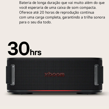
Bateria de longa duração que vai muito além do que
atrás
você esperaria de uma caixa de som compacta.
dele
Oferece até 20 horas de reprodução contínua
com uma carga completa, garantindo a trilha sonora
há
para o seu dia todo.
um
monte
de
terra
à
esquerda
e
um
pouco
de
água
à
direita.
Vista