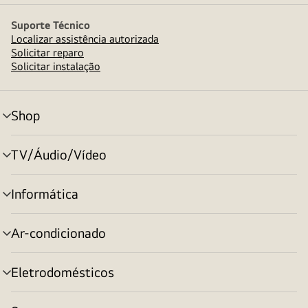
Suporte Técnico
Localizar assistência autorizada
Solicitar reparo
Solicitar instalação
Shop
alternar
menu
TV/Áudio/Vídeo
alternar
menu
Informática
alternar
menu
Ar-condicionado
alternar
menu
Eletrodomésticos
alternar
menu