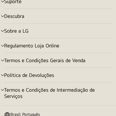
Suporte
alternar
menu
Descubra
alternar
menu
Sobre a LG
alternar
menu
Regulamento Loja Online
alternar
menu
Termos e Condições Gerais de Venda
alternar
menu
Política de Devoluções
alternar
menu
Termos e Condições de Intermediação de
alternar
Serviços
menu
Brasil, Português