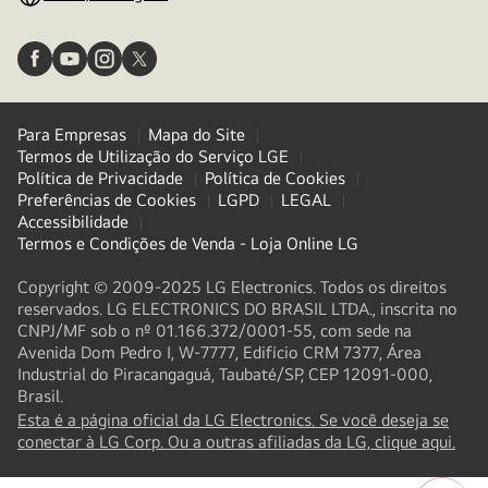
Para Empresas
Mapa do Site
Termos de Utilização do Serviço LGE
Política de Privacidade
Política de Cookies
Preferências de Cookies
LGPD
LEGAL
Accessibilidade
Termos e Condições de Venda - Loja Online LG
Copyright © 2009-2025 LG Electronics. Todos os direitos
reservados. LG ELECTRONICS DO BRASIL LTDA., inscrita no
CNPJ/MF sob o nº 01.166.372/0001-55, com sede na
Avenida Dom Pedro I, W-7777, Edifício CRM 7377, Área
Industrial do Piracangaguá, Taubaté/SP, CEP 12091-000,
Brasil.
Esta é a página oficial da LG Electronics. Se você deseja se
(
ope
conectar à LG Corp. Ou a outras afiliadas da LG, clique aqui.
in
a