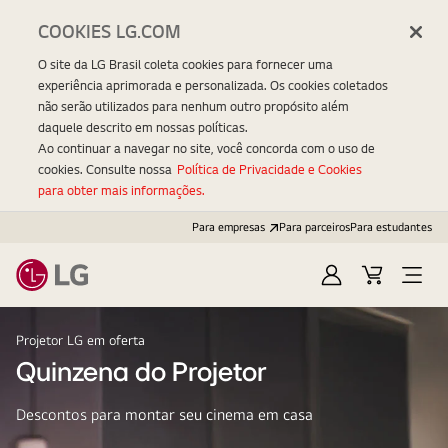
COOKIES LG.COM
O site da LG Brasil coleta cookies para fornecer uma
experiência aprimorada e personalizada. Os cookies coletados
não serão utilizados para nenhum outro propósito além
daquele descrito em nossas políticas.
Ao continuar a navegar no site, você concorda com o uso de
cookies. Consulte nossa
Política de Privacidade e Cookies
para obter mais informações.
Para empresas
Para parceiros
Para estudantes
Entrar
Carrinho
Open
Menu
Projetor LG em oferta
Quinzena do Projetor
Descontos para montar seu cinema em casa