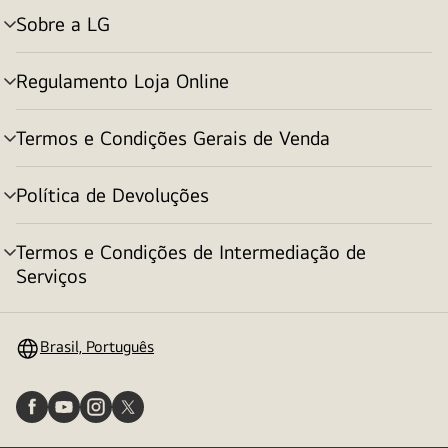
Sobre a LG
alternar
menu
Regulamento Loja Online
alternar
menu
Termos e Condições Gerais de Venda
alternar
menu
Política de Devoluções
alternar
menu
Termos e Condições de Intermediação de
alternar
Serviços
menu
Brasil, Português