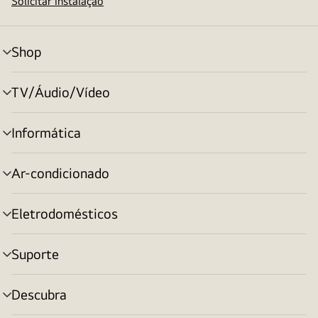
Solicitar instalação
Shop
alternar
menu
TV/Áudio/Vídeo
alternar
menu
Informática
alternar
menu
Ar-condicionado
alternar
menu
Eletrodomésticos
alternar
menu
Suporte
alternar
menu
Descubra
alternar
menu