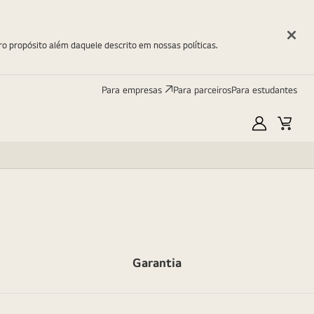
ro propósito além daquele descrito em nossas políticas.
Para empresas
Para parceiros
Para estudantes
Minha
Carri
LG
Garantia