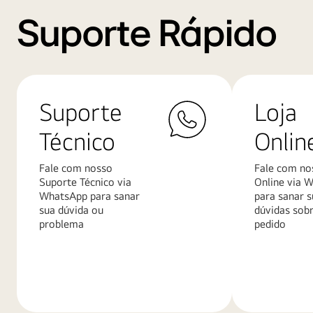
Suporte Rápido
Suporte
Loja
Técnico
Onlin
Fale com nosso
Fale com no
Suporte Técnico via
Online via 
WhatsApp para sanar
para sanar s
sua dúvida ou
dúvidas sob
problema
pedido
Saiba
Saiba
mais
mais