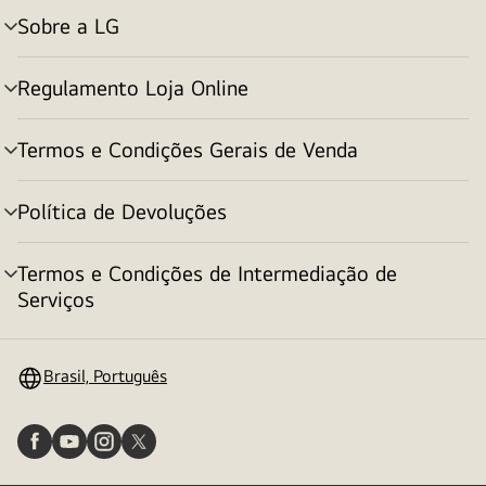
Sobre a LG
alternar
menu
Regulamento Loja Online
alternar
menu
Termos e Condições Gerais de Venda
alternar
menu
Política de Devoluções
alternar
menu
Termos e Condições de Intermediação de
alternar
Serviços
menu
Brasil, Português