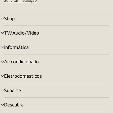
Solicitar instalação
Shop
alternar
menu
TV/Áudio/Vídeo
alternar
menu
Informática
alternar
menu
Ar-condicionado
alternar
menu
Eletrodomésticos
alternar
menu
Suporte
alternar
menu
Descubra
alternar
menu