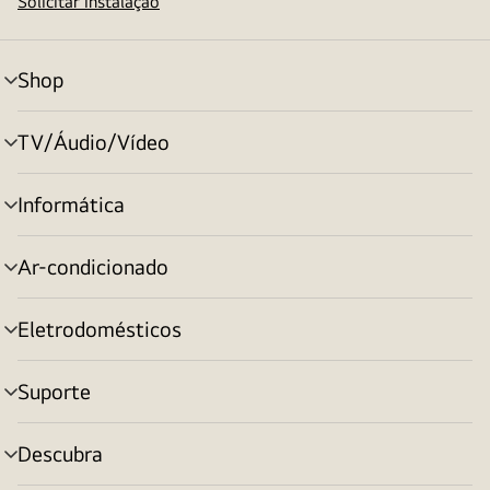
Solicitar instalação
Shop
alternar
menu
TV/Áudio/Vídeo
alternar
menu
Informática
alternar
menu
Ar-condicionado
alternar
menu
Eletrodomésticos
alternar
menu
Suporte
alternar
menu
Descubra
alternar
menu