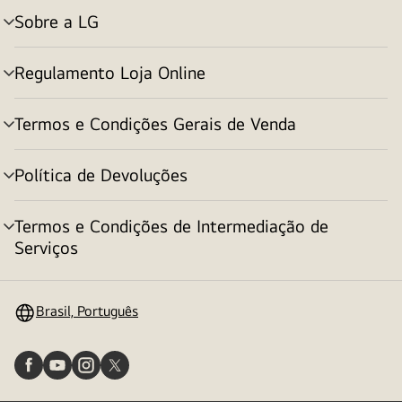
Sobre a LG
alternar
menu
Regulamento Loja Online
alternar
menu
Termos e Condições Gerais de Venda
alternar
menu
Política de Devoluções
alternar
menu
Termos e Condições de Intermediação de
alternar
Serviços
menu
Brasil, Português