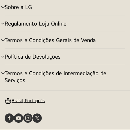
Sobre a LG
alternar
menu
Regulamento Loja Online
alternar
menu
Termos e Condições Gerais de Venda
alternar
menu
Política de Devoluções
alternar
menu
Termos e Condições de Intermediação de
alternar
Serviços
menu
Brasil, Português