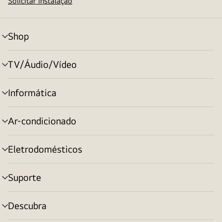
Solicitar instalação
Shop
alternar
menu
TV/Áudio/Vídeo
alternar
menu
Informática
alternar
menu
Ar-condicionado
alternar
menu
Eletrodomésticos
alternar
menu
Suporte
alternar
menu
Descubra
alternar
menu