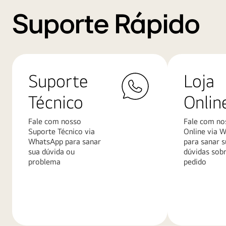
Suporte Rápido
Suporte
Loja
Técnico
Onlin
Fale com nosso
Fale com no
Suporte Técnico via
Online via 
WhatsApp para sanar
para sanar s
sua dúvida ou
dúvidas sob
problema
pedido
Saiba
Saiba
mais
mais