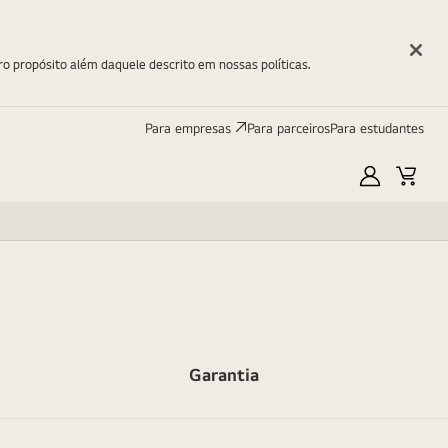
ro propósito além daquele descrito em nossas políticas.
Para empresas
Para parceiros
Para estudantes
Minha
Carri
LG
Garantia