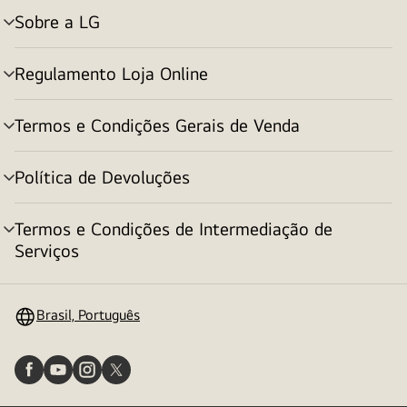
Sobre a LG
alternar
menu
Regulamento Loja Online
alternar
menu
Termos e Condições Gerais de Venda
alternar
menu
Política de Devoluções
alternar
menu
Termos e Condições de Intermediação de
alternar
Serviços
menu
Brasil, Português