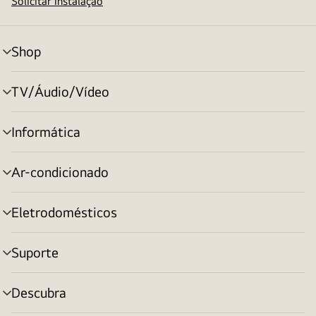
Solicitar instalação
Shop
alternar
menu
TV/Áudio/Vídeo
alternar
menu
Informática
alternar
menu
Ar-condicionado
alternar
menu
Eletrodomésticos
alternar
menu
Suporte
alternar
menu
Descubra
alternar
menu