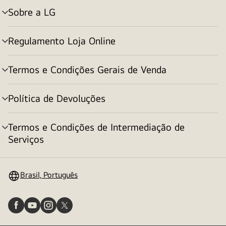
Sobre a LG
alternar
menu
Regulamento Loja Online
alternar
menu
Termos e Condições Gerais de Venda
alternar
menu
Política de Devoluções
alternar
menu
Termos e Condições de Intermediação de
alternar
Serviços
menu
Brasil, Português