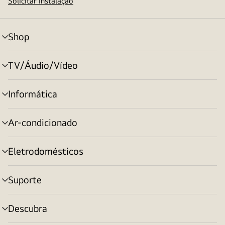
Solicitar instalação
Shop
alternar
menu
TV/Áudio/Vídeo
alternar
menu
Informática
alternar
menu
Ar-condicionado
alternar
menu
Eletrodomésticos
alternar
menu
Suporte
alternar
menu
Descubra
alternar
menu