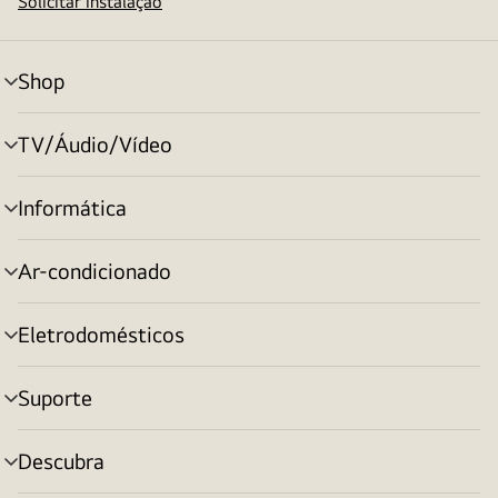
Solicitar instalação
Shop
alternar
menu
TV/Áudio/Vídeo
alternar
menu
Informática
alternar
menu
Ar-condicionado
alternar
menu
Eletrodomésticos
alternar
menu
Suporte
alternar
menu
Descubra
alternar
menu