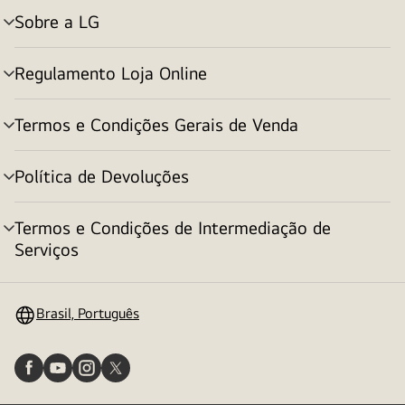
Sobre a LG
alternar
menu
Regulamento Loja Online
alternar
menu
Termos e Condições Gerais de Venda
alternar
menu
Política de Devoluções
alternar
menu
Termos e Condições de Intermediação de
alternar
Serviços
menu
Brasil, Português