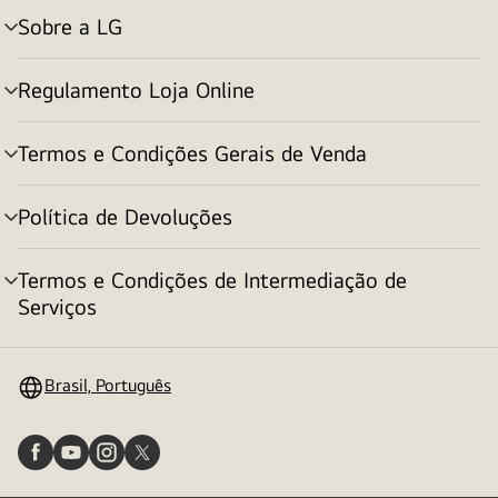
Sobre a LG
alternar
menu
Regulamento Loja Online
alternar
menu
Termos e Condições Gerais de Venda
alternar
menu
Política de Devoluções
alternar
menu
Termos e Condições de Intermediação de
alternar
Serviços
menu
Brasil, Português