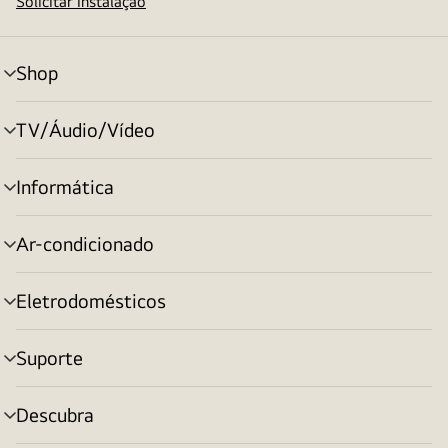
Solicitar instalação
Shop
alternar
menu
TV/Áudio/Vídeo
alternar
menu
Informática
alternar
menu
Ar-condicionado
alternar
menu
Eletrodomésticos
alternar
menu
Suporte
alternar
menu
Descubra
alternar
menu