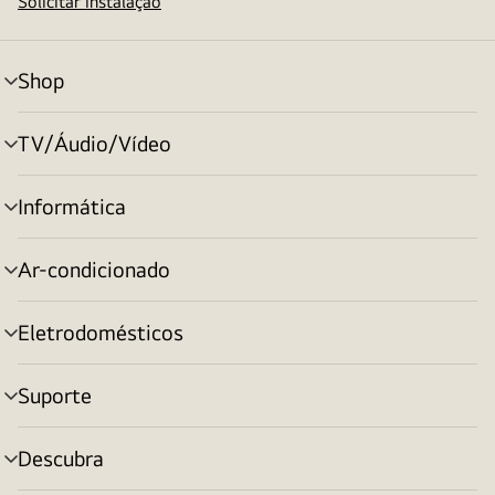
Solicitar instalação
Shop
alternar
menu
TV/Áudio/Vídeo
alternar
menu
Informática
alternar
menu
Ar-condicionado
alternar
menu
Eletrodomésticos
alternar
menu
Suporte
alternar
menu
Descubra
alternar
menu