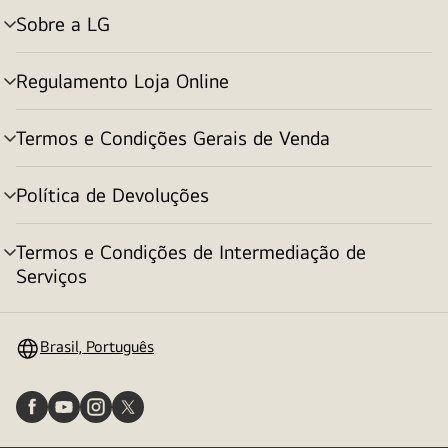
Sobre a LG
alternar
menu
Regulamento Loja Online
alternar
menu
Termos e Condições Gerais de Venda
alternar
menu
Política de Devoluções
alternar
menu
Termos e Condições de Intermediação de
alternar
Serviços
menu
Brasil, Português