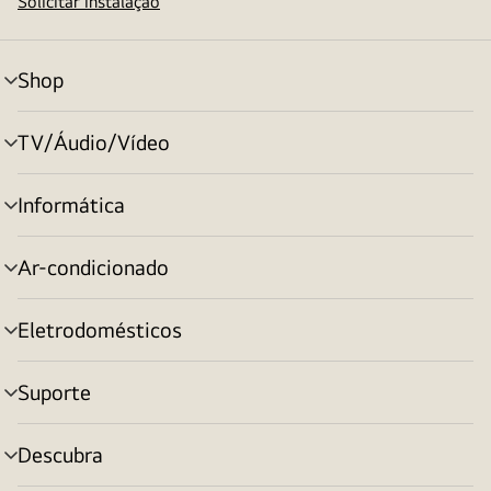
Solicitar instalação
Shop
alternar
menu
TV/Áudio/Vídeo
alternar
menu
Informática
alternar
menu
Ar-condicionado
alternar
menu
Eletrodomésticos
alternar
menu
Suporte
alternar
menu
Descubra
alternar
menu