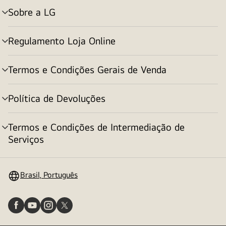
Sobre a LG
alternar
menu
Regulamento Loja Online
alternar
menu
Termos e Condições Gerais de Venda
alternar
menu
Política de Devoluções
alternar
menu
Termos e Condições de Intermediação de
alternar
Serviços
menu
Brasil, Português