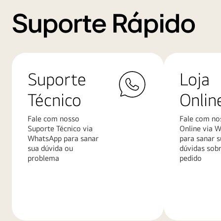
Suporte Rápido
Suporte
Loja
Técnico
Onlin
Fale com nosso
Fale com no
Suporte Técnico via
Online via 
WhatsApp para sanar
para sanar s
sua dúvida ou
dúvidas sob
problema
pedido
Saiba
Saiba
mais
mais