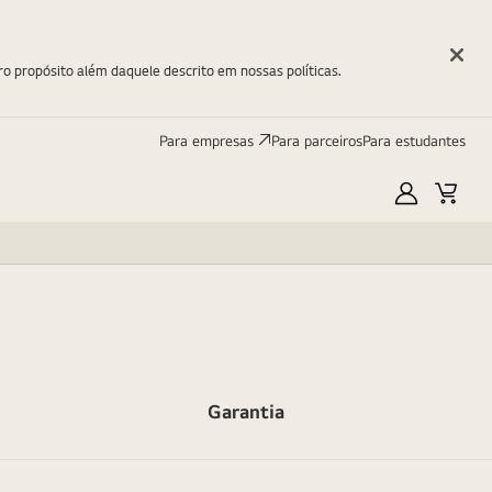
ro propósito além daquele descrito em nossas políticas.
Para empresas
Para parceiros
Para estudantes
Minha
Carri
LG
Garantia