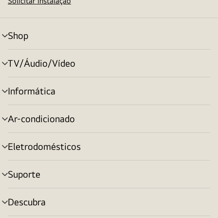
Solicitar instalação
Shop
alternar
menu
TV/Áudio/Vídeo
alternar
menu
Informática
alternar
menu
Ar-condicionado
alternar
menu
Eletrodomésticos
alternar
menu
Suporte
alternar
menu
Descubra
alternar
menu