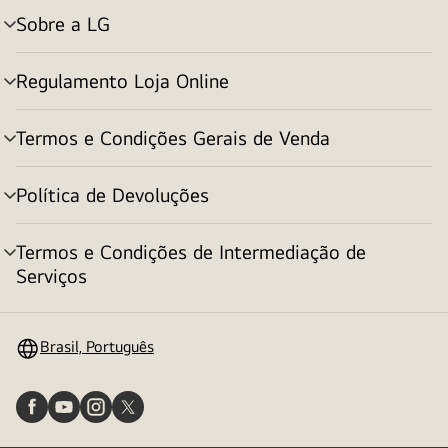
Sobre a LG
alternar
menu
Regulamento Loja Online
alternar
menu
Termos e Condições Gerais de Venda
alternar
menu
Política de Devoluções
alternar
menu
Termos e Condições de Intermediação de
alternar
Serviços
menu
Brasil, Português