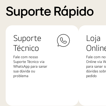
Suporte Rápido
Suporte
Loja
Técnico
Onlin
Fale com nosso
Fale com no
Suporte Técnico via
Online via 
WhatsApp para sanar
para sanar s
sua dúvida ou
dúvidas sob
problema
pedido
Saiba
Saiba
mais
mais