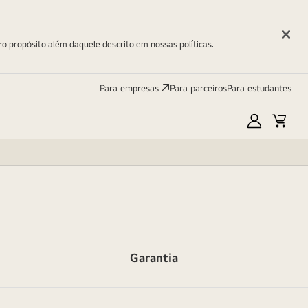
ro propósito além daquele descrito em nossas políticas.
Para empresas
Para parceiros
Para estudantes
Minha
Carri
LG
Garantia