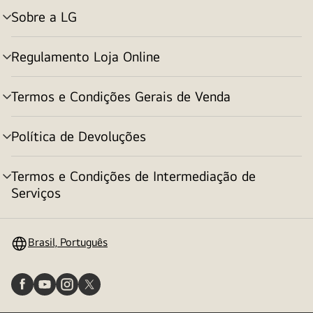
Sobre a LG
alternar
menu
Regulamento Loja Online
alternar
menu
Termos e Condições Gerais de Venda
alternar
menu
Política de Devoluções
alternar
menu
Termos e Condições de Intermediação de
alternar
Serviços
menu
Brasil, Português