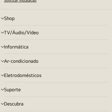
Solicitar instalação
Shop
alternar
menu
TV/Áudio/Vídeo
alternar
menu
Informática
alternar
menu
Ar-condicionado
alternar
menu
Eletrodomésticos
alternar
menu
Suporte
alternar
menu
Descubra
alternar
menu