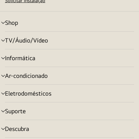
Solicitar instalação
Shop
alternar
menu
TV/Áudio/Vídeo
alternar
menu
Informática
alternar
menu
Ar-condicionado
alternar
menu
Eletrodomésticos
alternar
menu
Suporte
alternar
menu
Descubra
alternar
menu