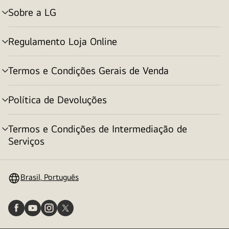
Sobre a LG
alternar
menu
Regulamento Loja Online
alternar
menu
Termos e Condições Gerais de Venda
alternar
menu
Política de Devoluções
alternar
menu
Termos e Condições de Intermediação de
alternar
Serviços
menu
Brasil, Português