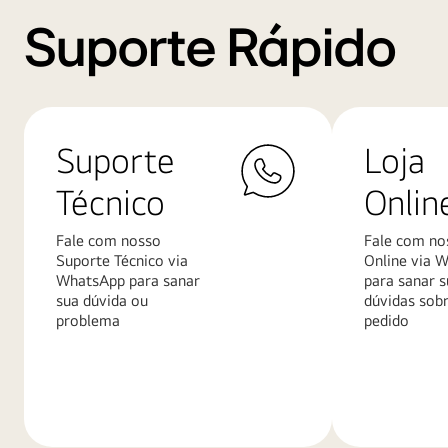
Suporte Rápido
Suporte
Loja
Técnico
Onlin
Fale com nosso
Fale com no
Suporte Técnico via
Online via 
WhatsApp para sanar
para sanar s
sua dúvida ou
dúvidas sob
problema
pedido
Saiba
Saiba
mais
mais