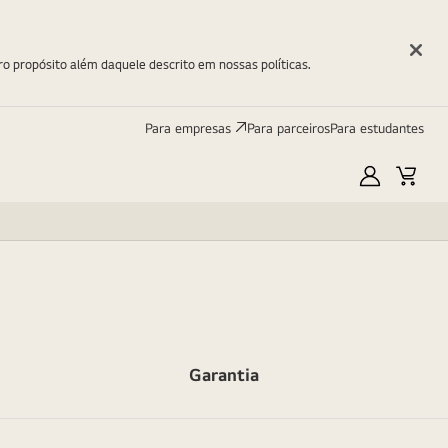
ro propósito além daquele descrito em nossas políticas.
Para empresas
Para parceiros
Para estudantes
Minha
Carri
LG
Garantia