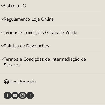
Sobre a LG
alternar
menu
Regulamento Loja Online
alternar
menu
Termos e Condições Gerais de Venda
alternar
menu
Política de Devoluções
alternar
menu
Termos e Condições de Intermediação de
alternar
Serviços
menu
Brasil, Português