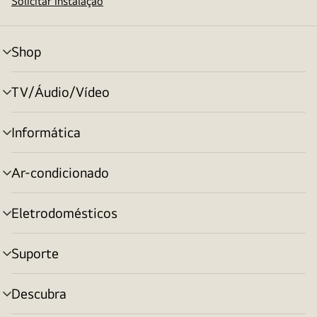
Solicitar instalação
Shop
alternar
menu
TV/Áudio/Vídeo
alternar
menu
Informática
alternar
menu
Ar-condicionado
alternar
menu
Eletrodomésticos
alternar
menu
Suporte
alternar
menu
Descubra
alternar
menu