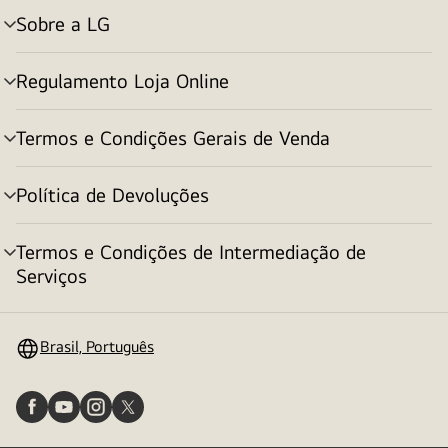
Sobre a LG
alternar
menu
Regulamento Loja Online
alternar
menu
Termos e Condições Gerais de Venda
alternar
menu
Política de Devoluções
alternar
menu
Termos e Condições de Intermediação de
alternar
Serviços
menu
Brasil, Português