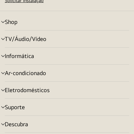
Solicitar instalação
Shop
alternar
menu
TV/Áudio/Vídeo
alternar
menu
Informática
alternar
menu
Ar-condicionado
alternar
menu
Eletrodomésticos
alternar
menu
Suporte
alternar
menu
Descubra
alternar
menu