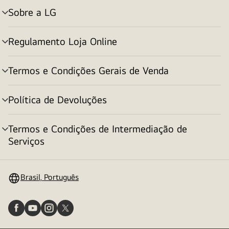
Sobre a LG
alternar
menu
Regulamento Loja Online
alternar
menu
Termos e Condições Gerais de Venda
alternar
menu
Política de Devoluções
alternar
menu
Termos e Condições de Intermediação de
alternar
Serviços
menu
Brasil, Português