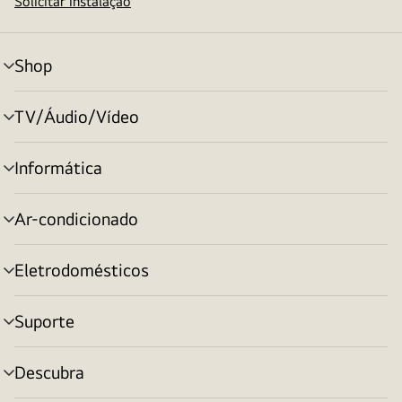
Solicitar instalação
Shop
alternar
menu
TV/Áudio/Vídeo
alternar
menu
Informática
alternar
menu
Ar-condicionado
alternar
menu
Eletrodomésticos
alternar
menu
Suporte
alternar
menu
Descubra
alternar
menu