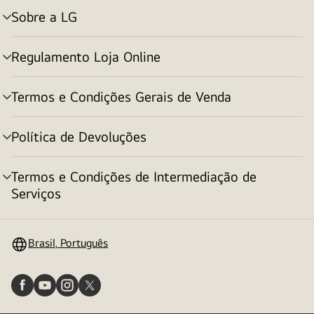
Sobre a LG
alternar
menu
Regulamento Loja Online
alternar
menu
Termos e Condições Gerais de Venda
alternar
menu
Política de Devoluções
alternar
menu
Termos e Condições de Intermediação de
alternar
Serviços
menu
Brasil, Português