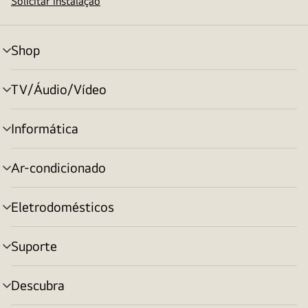
Solicitar instalação
Shop
alternar
menu
TV/Áudio/Vídeo
alternar
menu
Informática
alternar
menu
Ar-condicionado
alternar
menu
Eletrodomésticos
alternar
menu
Suporte
alternar
menu
Descubra
alternar
menu