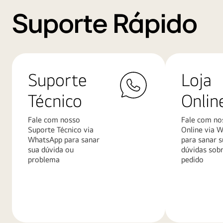
Suporte Rápido
Suporte
Loja
Técnico
Onlin
Fale com nosso
Fale com no
Suporte Técnico via
Online via 
WhatsApp para sanar
para sanar s
sua dúvida ou
dúvidas sob
problema
pedido
Saiba
Saiba
mais
mais