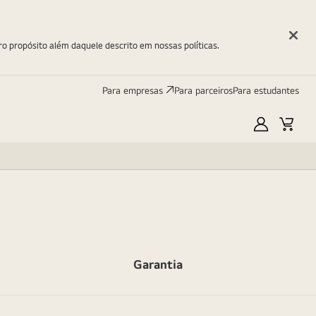
ro propósito além daquele descrito em nossas políticas.
Para empresas
Para parceiros
Para estudantes
Minha
Carri
LG
Garantia