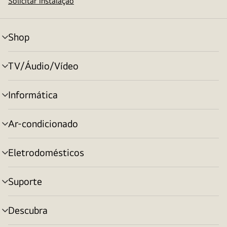
Solicitar instalação
Shop
alternar
menu
TV/Áudio/Vídeo
alternar
menu
Informática
alternar
menu
Ar-condicionado
alternar
menu
Eletrodomésticos
alternar
menu
Suporte
alternar
menu
Descubra
alternar
menu