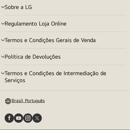
Sobre a LG
alternar
menu
Regulamento Loja Online
alternar
menu
Termos e Condições Gerais de Venda
alternar
menu
Política de Devoluções
alternar
menu
Termos e Condições de Intermediação de
alternar
Serviços
menu
Brasil, Português