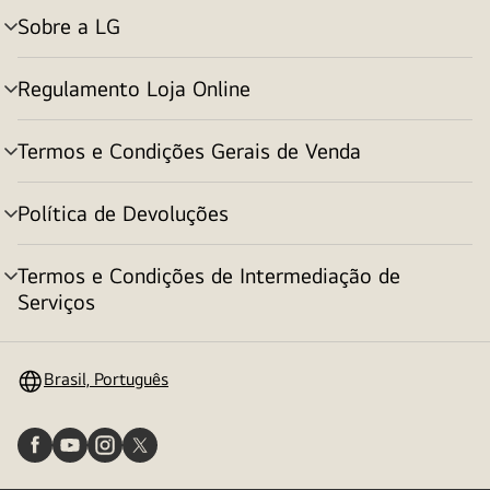
Sobre a LG
alternar
menu
Regulamento Loja Online
alternar
menu
Termos e Condições Gerais de Venda
alternar
menu
Política de Devoluções
alternar
menu
Termos e Condições de Intermediação de
alternar
Serviços
menu
Brasil, Português