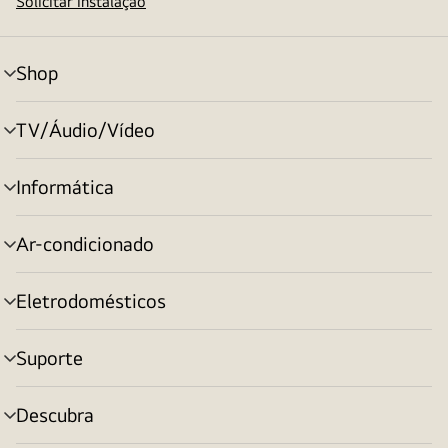
Solicitar instalação
Shop
alternar
menu
TV/Áudio/Vídeo
alternar
menu
Informática
alternar
menu
Ar-condicionado
alternar
menu
Eletrodomésticos
alternar
menu
Suporte
alternar
menu
Descubra
alternar
menu