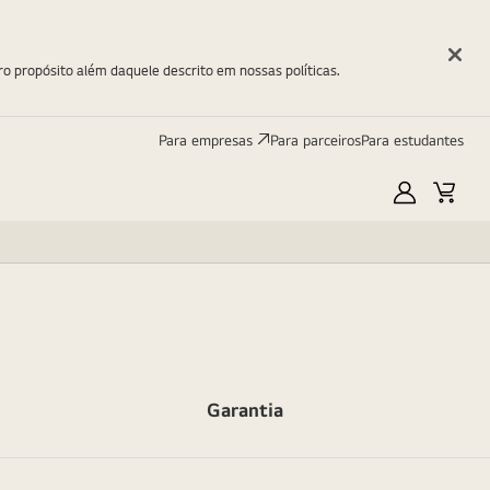
ro propósito além daquele descrito em nossas políticas.
Para empresas
Para parceiros
Para estudantes
Minha
Carri
LG
Garantia