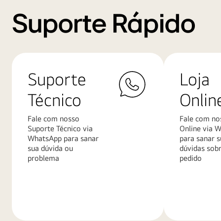
Suporte Rápido
Suporte
Loja
Técnico
Onlin
Fale com nosso
Fale com no
Suporte Técnico via
Online via 
WhatsApp para sanar
para sanar s
sua dúvida ou
dúvidas sob
problema
pedido
Saiba
Saiba
mais
mais