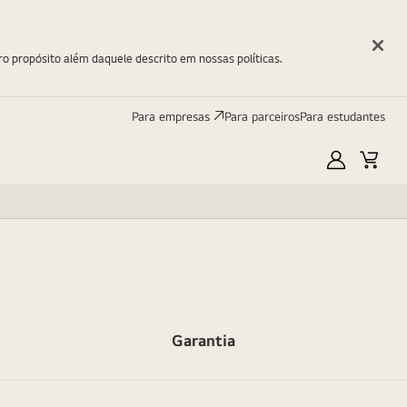
ro propósito além daquele descrito em nossas políticas.
Para empresas
Para parceiros
Para estudantes
Minha
Carri
LG
Garantia