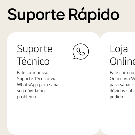
Suporte Rápido
Suporte
Loja
Técnico
Onlin
Fale com nosso
Fale com no
Suporte Técnico via
Online via 
WhatsApp para sanar
para sanar s
sua dúvida ou
dúvidas sob
problema
pedido
Saiba
Saiba
mais
mais