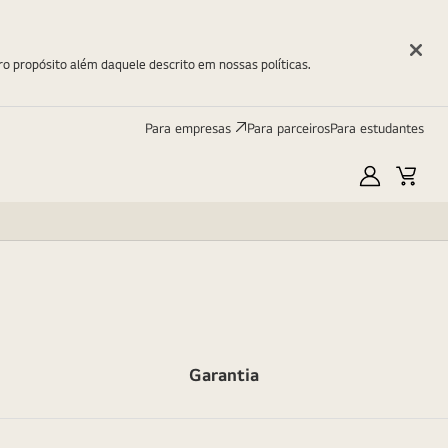
ro propósito além daquele descrito em nossas políticas.
Para empresas
Para parceiros
Para estudantes
Minha
Carri
LG
Garantia