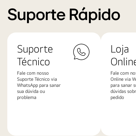
Suporte Rápido
Suporte
Loja
Técnico
Onlin
Fale com nosso
Fale com no
Suporte Técnico via
Online via 
WhatsApp para sanar
para sanar s
sua dúvida ou
dúvidas sob
problema
pedido
Saiba
Saiba
mais
mais