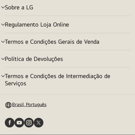
Sobre a LG
alternar
menu
Regulamento Loja Online
alternar
menu
Termos e Condições Gerais de Venda
alternar
menu
Política de Devoluções
alternar
menu
Termos e Condições de Intermediação de
alternar
Serviços
menu
Brasil, Português