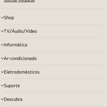
Solicitar instalação
Shop
alternar
menu
TV/Áudio/Vídeo
alternar
menu
Informática
alternar
menu
Ar-condicionado
alternar
menu
Eletrodomésticos
alternar
menu
Suporte
alternar
menu
Descubra
alternar
menu