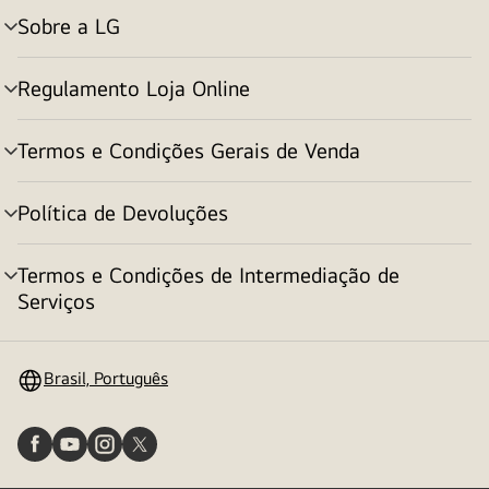
Sobre a LG
alternar
menu
Regulamento Loja Online
alternar
menu
Termos e Condições Gerais de Venda
alternar
menu
Política de Devoluções
alternar
menu
Termos e Condições de Intermediação de
alternar
Serviços
menu
Brasil, Português