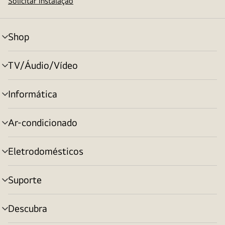
Solicitar instalação
Shop
alternar
menu
TV/Áudio/Vídeo
alternar
menu
Informática
alternar
menu
Ar-condicionado
alternar
menu
Eletrodomésticos
alternar
menu
Suporte
alternar
menu
Descubra
alternar
menu