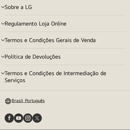
Sobre a LG
alternar
menu
Regulamento Loja Online
alternar
menu
Termos e Condições Gerais de Venda
alternar
menu
Política de Devoluções
alternar
menu
Termos e Condições de Intermediação de
alternar
Serviços
menu
Brasil, Português