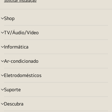
Solicitar instalação
Shop
alternar
menu
TV/Áudio/Vídeo
alternar
menu
Informática
alternar
menu
Ar-condicionado
alternar
menu
Eletrodomésticos
alternar
menu
Suporte
alternar
menu
Descubra
alternar
menu