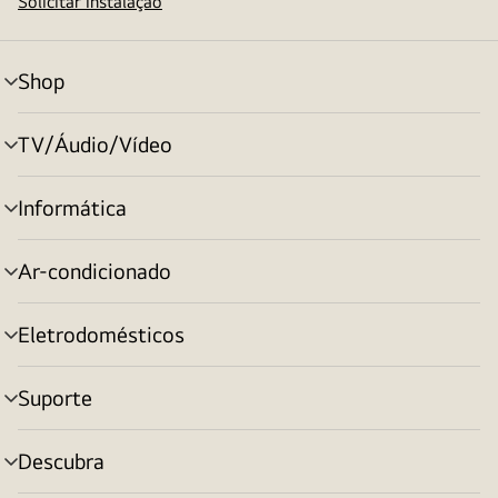
Solicitar instalação
Shop
alternar
menu
TV/Áudio/Vídeo
alternar
menu
Informática
alternar
menu
Ar-condicionado
alternar
menu
Eletrodomésticos
alternar
menu
Suporte
alternar
menu
Descubra
alternar
menu