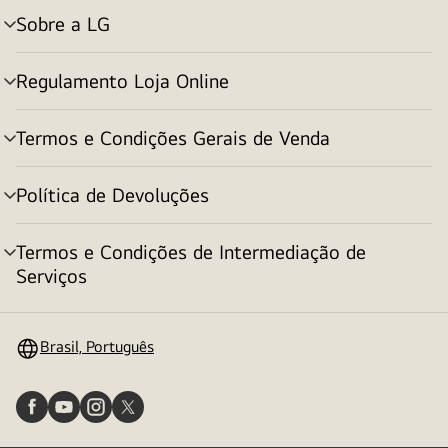
Sobre a LG
alternar
menu
Regulamento Loja Online
alternar
menu
Termos e Condições Gerais de Venda
alternar
menu
Política de Devoluções
alternar
menu
Termos e Condições de Intermediação de
alternar
Serviços
menu
Brasil, Português